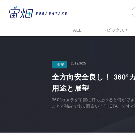
ALL
トピックス
2019/9/25
衛星
全方向安全良し！ 360
用途と展望
360°カメラを宇宙に打ち上げると何がで
ことが強みであり面白い「THETA」です