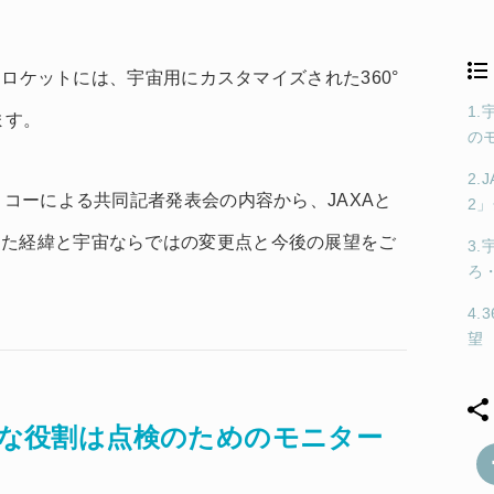
2Bロケットには、宇宙用にカスタマイズされた360°
1
ます。
の
2
リコーによる共同記者発表会の内容から、JAXAと
2
った経緯と宇宙ならではの変更点と今後の展望をご
3
ろ
4.
望
の主な役割は点検のためのモニター