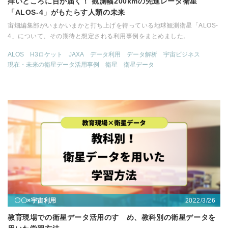
痒いところに目が届く！ 観測幅200kmの先進レーダ衛星
「ALOS-4」がもたらす人類の未来
宙畑編集部がいまかいまかと打ち上げを待っている地球観測衛星「ALOS-
4」について、その期待と想定される利用事例をまとめました。
ALOS
H3ロケット
JAXA
データ利用
データ解析
宇宙ビジネス
現在・未来の衛星データ活用事例
衛星
衛星データ
2022/3/26
〇〇×宇宙利用
教育現場での衛星データ活用のすゝめ、教科別の衛星データを