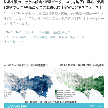
世界有数のニッケル鉱山×衛星データ。CO
を地下に埋めて気候
2
変動対策、SAR衛星がその監視役に【宇宙ビジネスニュース】
Canada Nickelが地中への炭素固定実証を実施、その経過を衛星データで
検証しています。 宇宙の技術が鉱山業界の脱炭素を後押しするモデルケー
スと期待されます。
InSAR
SAR
干渉SAR
気候変動
温室効果ガス
現在・未来の衛星データ活用事例
環境
脱炭素
衛星データ
週刊宇宙ニュース
2024/9/4
〇〇×宇宙利用