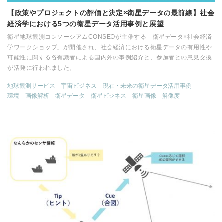
【政策やプロジェクトの評価と決定×衛星データの最前線】社会
経済学における5つの衛星データ活用事例と展望
衛星地球観測コンソーシアムCONSEOが主催する「衛星データ×社会経済
学ワークショップ」が開催され、社会経済における衛星データの有用性や
可能性に関する各有識者による国内外の事例紹介と、参加者との意見交換
が活発に行われました。
地球観測サービス
宇宙ビジネス
現在・未来の衛星データ活用事例
環境
画像解析
衛星データ
衛星ビジネス
衛星画像
解像度