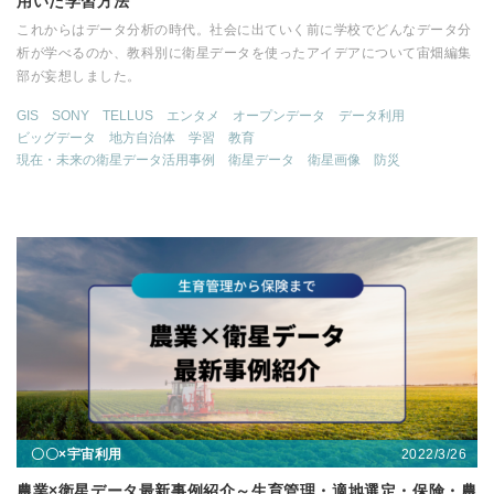
用いた学習方法
これからはデータ分析の時代。社会に出ていく前に学校でどんなデータ分
析が学べるのか、教科別に衛星データを使ったアイデアについて宙畑編集
部が妄想しました。
GIS
SONY
TELLUS
エンタメ
オープンデータ
データ利用
ビッグデータ
地方自治体
学習
教育
現在・未来の衛星データ活用事例
衛星データ
衛星画像
防災
2022/3/26
〇〇×宇宙利用
農業×衛星データ最新事例紹介～生育管理・適地選定・保険・農