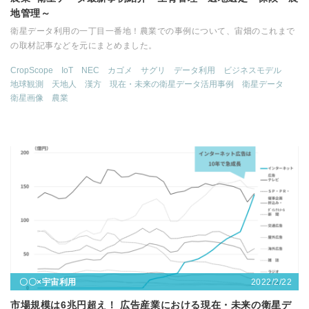
地管理～
衛星データ利用の一丁目一番地！農業での事例について、宙畑のこれまで
の取材記事などを元にまとめました。
CropScope
IoT
NEC
カゴメ
サグリ
データ利用
ビジネスモデル
地球観測
天地人
漢方
現在・未来の衛星データ活用事例
衛星データ
衛星画像
農業
2022/2/22
〇〇×宇宙利用
市場規模は6兆円超え！ 広告産業における現在・未来の衛星デ