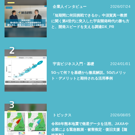
企業人インタビュー
2026/07/24
「短期間に何回挑戦できるか」中須賀真一教授
に聞く第4世代に突入した宇宙開発時代の勝ち方
と、開発スピードを支える調達DX_PR
2
宇宙ビジネス入門・基礎
2024/01/01
5Gって何？を基礎から徹底解説。5Gのメリッ
ト・デメリットと期待される活用事例
3
トピックス
2026/08/05
令和8年熊本地震で衛星データを活用。JAXAや
企業による緊急観測・被害推定・復旧支援【随