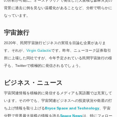
の分析が可能に。オーストラリアで発生した大規模な森林火災の
背景に過去に例を見ない温暖化があることなど、分析で明らかに
なっています。
宇宙旅行
2020年、民間宇宙旅行ビジネスの実現を目論む企業がありま
す。それが、
Virgin Galactic
です。昨年、ニューヨーク証券取引
所に上場した同社ですが、今年予定されている民間宇宙旅行の様
子も、Twitterで積極的に発信されるでしょう。
ビジネス・ニュース
宇宙関連情報を積極的に発信するメディアも英語圏では充実して
います。その中でも、宇宙関連ビジネスへの投資状況や衛星の打
ち上げ情報を取り上げる
Bryce Space and Technology
、宇宙
分野で世界最大規模の情報を誇る
Space News
は、特にフォロー