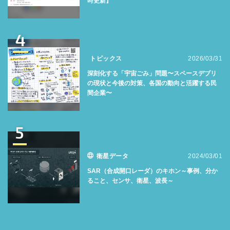
時更新】
4
トピックス
2026/03/31
深刻化する「宇宙ごみ」問題〜スペースデブリ
の現状と今後の対策、各国の動向と活躍する民
間企業〜
5
衛星データ
2024/03/01
SAR（合成開口レーダ）のキホン～事例、分か
ること、センサ、衛星、波長～