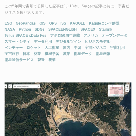
この5年間で宙畑で公開した記事は1,118本。5年分の記事と共に、宇宙ビ
ジネスを振り返ります。
ESG
GeoPandas
GIS
GPS
ISS
KAGGLE
Kaggleコンペ解説
NASA
Python
SDGs
SPACEENGLISH
SPACEX
Starlink
Tellus SPACE xData Fes
アポロ50周年連載
アメリカ
オープンデータ
スマートシティ
データ利用
デジタルツイン
ビジネスモデル
ベンチャー
ロケット
人工衛星
国内
学習
宇宙ビジネス
宇宙利用
宇宙旅行
日本
林業
機械学習
漁業
衛星データ
衛星画像
衛星通信サービス
製造
農業