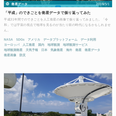
2019/5/1
衛星データ
「平成」のできごとを衛星データで振り返ってみた
平成31年間でのできごとを人工衛星の画像で振り返ってみました。「令
和」では宇宙の視点で地球を見るのが当たり前の時代になるかもしれませ
ん。
NASA
SDGs
アメリカ
データプラットフォーム
データ利用
ヨーロッパ
人工衛星
国内
地球観測
地球観測サービス
地球観測衛星
天気予報
日本
気象衛星
海外
衛星
衛星データ
衛星画像
防災