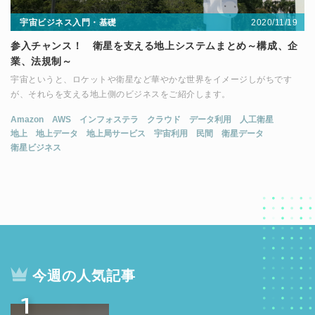
2020/11/19
宇宙ビジネス入門・基礎
参入チャンス！ 衛星を支える地上システムまとめ～構成、企
業、法規制～
宇宙というと、ロケットや衛星など華やかな世界をイメージしがちです
が、それらを支える地上側のビジネスをご紹介します。
Amazon
AWS
インフォステラ
クラウド
データ利用
人工衛星
地上
地上データ
地上局サービス
宇宙利用
民間
衛星データ
衛星ビジネス
今週の人気記事
1