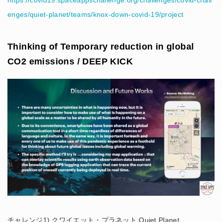
enges/quiet-planet/teams/knox-down-covid-19/project
Thinking of Temporary reduction in global
CO2 emissions / DEEP KICK
チャレンジ1) クワイエット・プラネット Quiet Planet