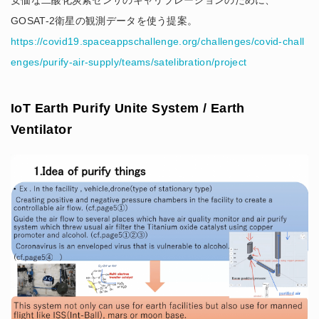
GOSAT-2衛星の観測データを使う提案。
https://covid19.spaceappschallenge.org/challenges/covid-chall
enges/purify-air-supply/teams/satelibration/project
IoT Earth Purify Unite System / Earth
Ventilator