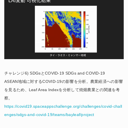
チャレンジ6) SDGsとCOVID-19 SDGs and COVID-19
ASEAN地域に対するCOVID-19の影響を分析。農業経済への影響
を見るため、Leaf Area Indexを分析して焼畑農業との関連を考
察。
https://covid19.spaceappschallenge.org/challenges/covid-chall
enges/sdgs-and-covid-19/teams/bayleaf/project