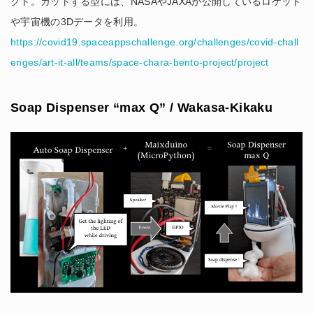
クト。カットする型には、NASAやJAXAが公開しているロケット
や宇宙機の3Dデータを利用。
https://covid19.spaceappschallenge.org/challenges/covid-chall
enges/art-it-all/teams/space-chara-bento-project/project
Soap Dispenser “max Q” / Wakasa-Kikaku