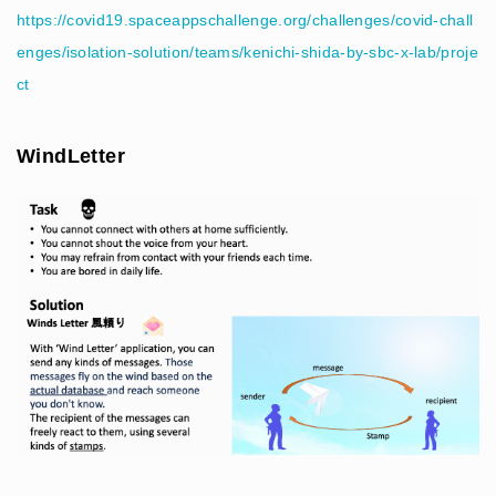
https://covid19.spaceappschallenge.org/challenges/covid-chall
enges/isolation-solution/teams/kenichi-shida-by-sbc-x-lab/proje
ct
WindLetter