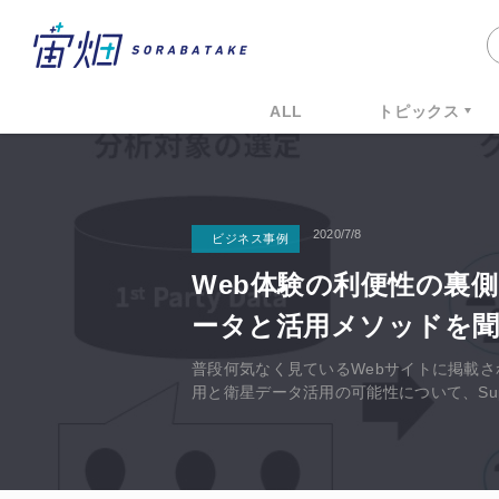
ALL
トピックス
2020/7/8
ビジネス事例
Web体験の利便性の裏
ータと活用メソッドを
普段何気なく見ているWebサイトに掲載さ
用と衛星データ活用の可能性について、Sup