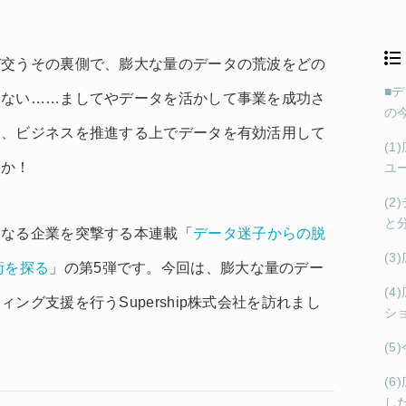
び交うその裏側で、膨大な量のデータの荒波をどの
■
らない……ましてやデータを活かして事業を成功さ
の
し、ビジネスを推進する上でデータを有効活用して
(
いか！
ユ
(
と
になる企業を突撃する本連載「
データ迷子からの脱
(
術を探る
」の第5弾です。今回は、膨大な量のデー
(
ング支援を行うSupership株式会社を訪れまし
シ
(
(
し