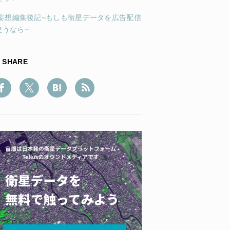
7)妄想編集後記~もしも衛星データを広告配信
使うなら~
SHARE