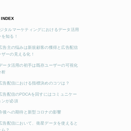
INDEX
デジタルマーケティングにおけるデータ活用
今を知る！
1)広告主の悩みは新規顧客の獲得と広告配信
ーザーの見える化！
2)データ活用の初手は既存ユーザーの可視化
分析
3)広告配信における指標決めのコツは？
4)広告配信のPDCAを回すにはコミュニケー
ョンが必須
5)今後への期待と新型コロナの影響
6)広告配信において、衛星データを使えると
たら？