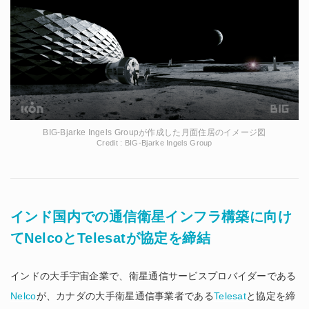
BIG-Bjarke Ingels Groupが作成した月面住居のイメージ図
Credit : BIG-Bjarke Ingels Group
インド国内での通信衛星インフラ構築に向け
てNelcoとTelesatが協定を締結
インドの大手宇宙企業で、衛星通信サービスプロバイダーである
Nelco
が、カナダの大手衛星通信事業者である
Telesat
と協定を締