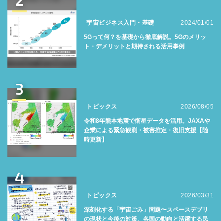
宇宙ビジネス入門・基礎
2024/01/01
5Gって何？を基礎から徹底解説。5Gのメリッ
ト・デメリットと期待される活用事例
3
トピックス
2026/08/05
令和8年熊本地震で衛星データを活用。JAXAや
企業による緊急観測・被害推定・復旧支援【随
時更新】
4
トピックス
2026/03/31
深刻化する「宇宙ごみ」問題〜スペースデブリ
の現状と今後の対策、各国の動向と活躍する民