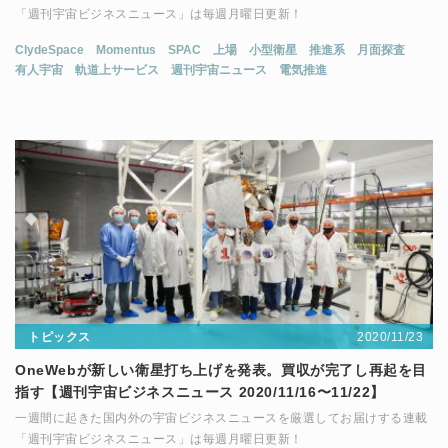
「週刊宇宙ビジネスニュース」は毎週月曜日更新！
ClydeSpace
Momentus
SPAC
上場
小型衛星
推進系
月面探査
有人宇宙
軌道上サービス
週刊宇宙ニュース
電気推進
2020/11/23
トピックス
OneWebが新しい衛星打ち上げを発表。買収が完了し再起を目
指す【週刊宇宙ビジネスニュース 2020/11/16〜11/22】
一週間に起きた国内外の宇宙ビジネスニュースを厳選してお届けする連載
「週刊宇宙ビジネスニュース」は毎週月曜日更新！