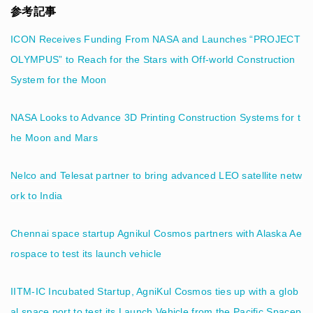
参考記事
ICON Receives Funding From NASA and Launches “PROJECT
OLYMPUS” to Reach for the Stars with Off-world Construction
System for the Moon
NASA Looks to Advance 3D Printing Construction Systems for t
he Moon and Mars
Nelco and Telesat partner to bring advanced LEO satellite netw
ork to India
Chennai space startup Agnikul Cosmos partners with Alaska Ae
rospace to test its launch vehicle
IITM-IC Incubated Startup, AgniKul Cosmos ties up with a glob
al space port to test its Launch Vehicle from the Pacific Spacep