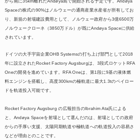
から南に35km離れたAndøya島で開始される予定です。Andøya
Spaceの株式の90%はノルウェーの通商産業水産省が所有してお
り、新規の射場建設費用として、ノルウェー政府から3億6500万
ノルウェークローネ（3850万ドル）が既にAndøya Spaceに供給
されています。
ドイツの大手宇宙企業OHB Systemsの打ち上げ部門として2018
年に設立されたRocket Factory Augsburgは、3段式ロケットRFA
Oneの開発を進めています。RFA Oneは、第1段に9基の液体燃
料エンジンを搭載し、高度300kmの極軌道に最大1.3tのペイロー
ドを軌道投入可能です。
Rocket Factory Augsburg の広報担当のIbrahim Ata氏による
と、Andøya Spaceを射場として選んだのは、射場としての政府
からの手厚い支援、太陽同期軌道や極軌道への軌道投入の容易さ
などが理由とのことです。