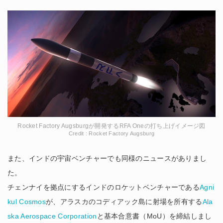
Rocket Factory Augsburgが開発するRFA Oneの打ち上げイメージ図
Credit : Rocket Factory Augsburg
また、インドの宇宙ベンチャーでも同様のニュースがありまし
た。
チェンナイを拠点にするインドのロケットベンチャーである
Agni
kul Cosmos
が、アラスカのコディアック島に射場を所有する
Ala
ska Aerospace Corporation
と基本合意書（MoU）を締結しまし