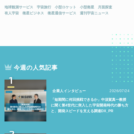
地球観測サービス
宇宙旅行
小型ロケット
小型衛星
月面探査
有人宇宙
衛星ビジネス
衛星通信サービス
週刊宇宙ニュース
今週の人気記事
1
企業人インタビュー
2026/07/24
「短期間に何回挑戦できるか」中須賀真一教授
に聞く第4世代に突入した宇宙開発時代の勝ち方
と、開発スピードを支える調達DX_PR
2