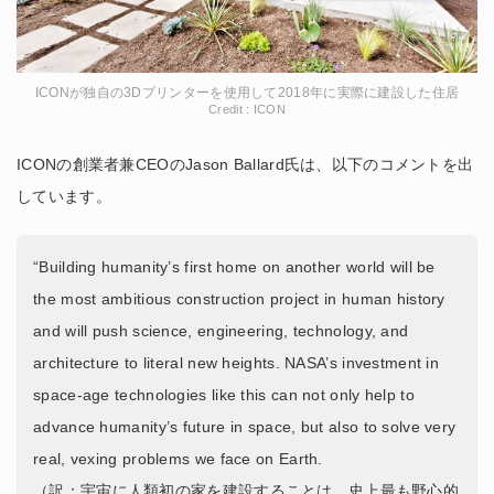
ICONが独自の3Dプリンターを使用して2018年に実際に建設した住居
Credit : ICON
ICONの創業者兼CEOのJason Ballard氏は、以下のコメントを出
しています。
“Building humanity’s first home on another world will be
the most ambitious construction project in human history
and will push science, engineering, technology, and
architecture to literal new heights. NASA’s investment in
space-age technologies like this can not only help to
advance humanity’s future in space, but also to solve very
real, vexing problems we face on Earth.
（訳：宇宙に人類初の家を建設することは、史上最も野心的