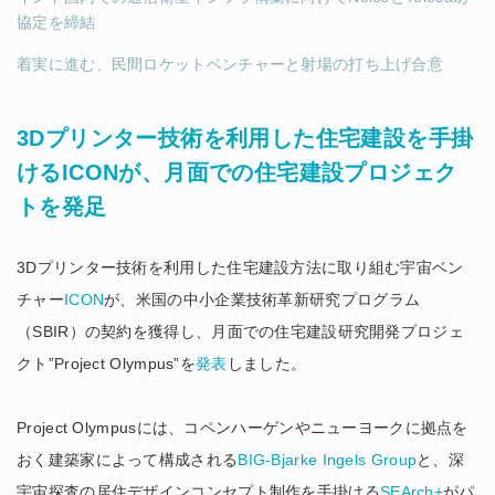
協定を締結
着実に進む、民間ロケットベンチャーと射場の打ち上げ合意
3Dプリンター技術を利用した住宅建設を手掛
けるICONが、月面での住宅建設プロジェク
トを発足
3Dプリンター技術を利用した住宅建設方法に取り組む宇宙ベン
チャー
ICON
が、米国の中小企業技術革新研究プログラム
（SBIR）の契約を獲得し、月面での住宅建設研究開発プロジェ
クト”Project Olympus”を
発表
しました。
Project Olympusには、コペンハーゲンやニューヨークに拠点を
おく建築家によって構成される
BIG-Bjarke Ingels Group
と、深
宇宙探査の居住デザインコンセプト制作を手掛ける
SEArch+
がパ