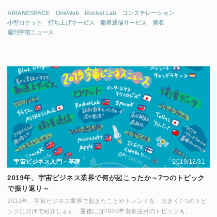
ARIANESPACE
OneWeb
Rocket Lab
コンステレーション
小型ロケット
打ち上げサービス
衛星通信サービス
買収
週刊宇宙ニュース
2019/12/31
宇宙ビジネス入門・基礎
2019年、宇宙ビジネス業界で何が起こったか～7つのトピック
で振り返り～
2019年、宇宙ビジネス業界で起きたことやトレンドを、大きく7つのトピ
ックに分けて紹介します。最後には2020年宙畑注目のトピックも。