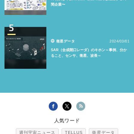
間企業〜
5
衛星データ
2024/03/01
SAR（合成開口レーダ）のキホン～事例、分か
ること、センサ、衛星、波長～
人気ワード
週刊宇宙ニュース
TELLUS
衛星データ