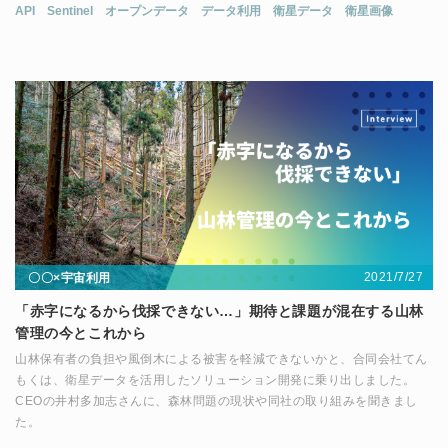
API
Sentinel
オープンデータ
データ利用
衛星データ
衛星画像
2021/7/27
〇〇×宇宙利用
「赤字になるから伐採できない…」期待と課題が混在する山林
管理の今とこれから
山林保有者の負担や風倒木による被害を軽減できないかと、合同会社てん
もくは、衛星データを活用したソリューション開発に乗り出しました。
CEOの井村多加志さんに、森林問題の現状や同社の取り組みを聞きまし
た。