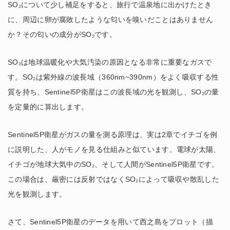
SO₂について少し補足をすると、旅行で温泉地に出かけたとき
に、周辺に卵が腐敗したような匂いを嗅いだことはありません
か？その匂いの成分がSO₂です。
SO₂は地球温暖化や大気汚染の原因となる非常に重要なガスで
す。SO₂は紫外線の波長域（360nm~390nm）をよく吸収する性
質を持ち、Sentinel5P衛星はこの波長域の光を観測し、SO₂の量
を定量的に算出します。
Sentinel5P衛星がガスの量を測る原理は、実は2章でイチゴを例
に説明した、人がモノを見る仕組みと似ています。電球が太陽、
イチゴが地球大気中のSO₂、そして人間がSentinel5P衛星です。
この場合は、厳密には反射ではなくSO₂によって吸収や散乱した
光を観測します。
さて、Sentinel5P衛星のデータを用いて西之島をプロット（描