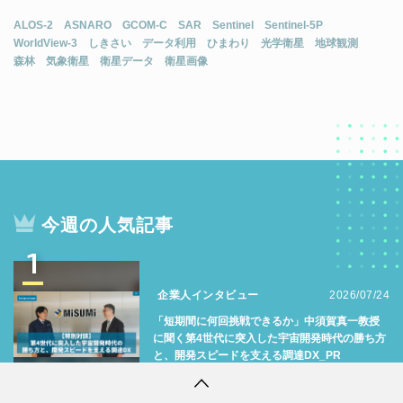
ALOS-2
ASNARO
GCOM-C
SAR
Sentinel
Sentinel-5P
WorldView-3
しきさい
データ利用
ひまわり
光学衛星
地球観測
森林
気象衛星
衛星データ
衛星画像
今週の人気記事
1
企業人インタビュー
2026/07/24
「短期間に何回挑戦できるか」中須賀真一教授
に聞く第4世代に突入した宇宙開発時代の勝ち方
と、開発スピードを支える調達DX_PR