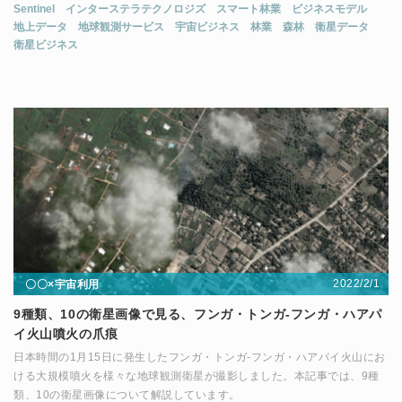
Sentinel
インターステラテクノロジズ
スマート林業
ビジネスモデル
地上データ
地球観測サービス
宇宙ビジネス
林業
森林
衛星データ
衛星ビジネス
2022/2/1
〇〇×宇宙利用
9種類、10の衛星画像で見る、フンガ・トンガ-フンガ・ハアパ
イ火山噴火の爪痕
日本時間の1月15日に発生したフンガ・トンガ-フンガ・ハアパイ火山にお
ける大規模噴火を様々な地球観測衛星が撮影しました。本記事では、9種
類、10の衛星画像について解説しています。