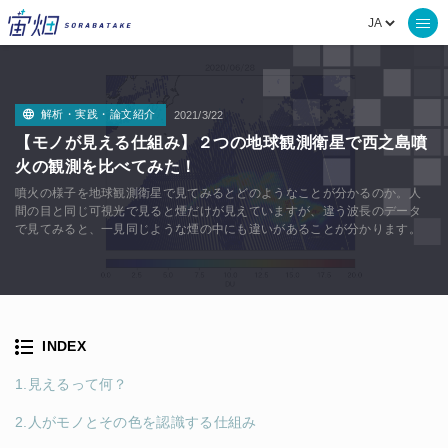
解析・実践・論文紹介
2021/3/22
【モノが見える仕組み】２つの地球観測衛星で西之島噴
火の観測を比べてみた！
噴火の様子を地球観測衛星で見てみるとどのようなことが分かるのか。人
間の目と同じ可視光で見ると煙だけが見えていますが、違う波長のデータ
で見てみると、一見同じような煙の中にも違いがあることが分かります。
INDEX
1.見えるって何？
2.人がモノとその色を認識する仕組み