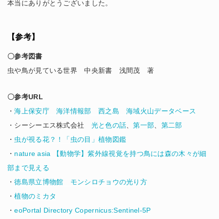
本当にありがとうございました。
【参考】
〇参考図書
虫や鳥が見ている世界 中央新書 浅間茂 著
〇参考URL
・
海上保安庁 海洋情報部 西之島 海域火山データベース
・シーシーエス株式会社
光と色の話
、
第一部
、
第二部
・
虫が視る花？！「虫の目」植物図鑑
・
nature asia 【動物学】紫外線視覚を持つ鳥には森の木々が細
部まで見える
・
徳島県立博物館 モンシロチョウの光り方
・
植物のミカタ
・
eoPortal Directory Copernicus:Sentinel-5P