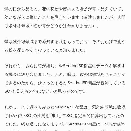
蝶の目から見ると、花の花粉や蜜のある場所が青く見えていて、
幼いながらに驚いたことを覚えています（前述しましたが、人間
は紫外線領域の色が青かどうかは分かりません）。
蝶は紫外線領域まで感知する眼をもっており、そのおかげで蜜や
花粉を探しやすくなっていると知りました。
それから、さらに時が経ち、今Sentinel5P衛星のデータを解析す
る機会に巡り合いました。ふと、蝶は、紫外線領域を見ることが
できるのだから、ひょっとするとSentinel5P衛星が観測している
SO₂も見えるのではないかと思ったのです。
しかし、よく調べてみるとSentinel5P衛星は、紫外線領域に吸収
されやすいSO₂の性質を利用してSO₂を定量的に算出していたの
でした。繰り返しになりますが、Sentinel5P衛星は、SO₂が紫外