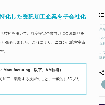
特化した受託加工企業を子会社化
ニ
業
造形技術を用いて、航空宇宙企業向けに金属部品を
Lo
したと発表しました。これにより、ニコンは航空宇宙
況
ます。
ホ
球
 Manufacturing 以下、AM技術）
て加工・製造する技術のこと。一般的に3Dプリ