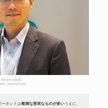
Simon Lee氏
edit : Haruka Inoue
ポーネントは
複雑な形状なものが多い
うえに、