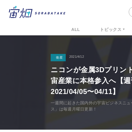
ALL
トピックス
2021/4/12
衛星
ニコンが金属3Dプリン
宙産業に本格参入へ【週
2021/04/05〜04/11】
一週間に起きた国内外の宇宙ビジネスニュ
ス」は毎週月曜日更新！