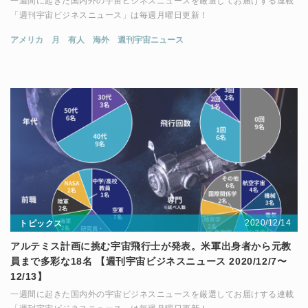
一週間に起きた国内外の宇宙ビジネスニュースを厳選してお届けする連載
「週刊宇宙ビジネスニュース」は毎週月曜日更新！
アメリカ
月
有人
海外
週刊宇宙ニュース
2020/12/14
トピックス
アルテミス計画に挑む宇宙飛行士が発表。米軍出身者から元教
員まで多彩な18名 【週刊宇宙ビジネスニュース 2020/12/7〜
12/13】
一週間に起きた国内外の宇宙ビジネスニュースを厳選してお届けする連載