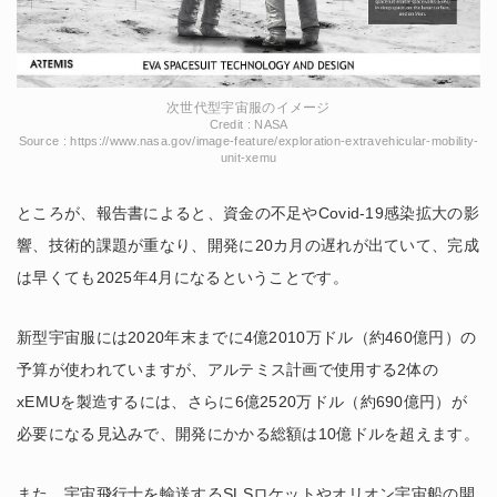
次世代型宇宙服のイメージ
Credit : NASA
Source : https://www.nasa.gov/image-feature/exploration-extravehicular-mobility-
unit-xemu
ところが、報告書によると、資金の不足やCovid-19感染拡大の影
響、技術的課題が重なり、開発に20カ月の遅れが出ていて、完成
は早くても2025年4月になるということです。
新型宇宙服には2020年末までに4億2010万ドル（約460億円）の
予算が使われていますが、アルテミス計画で使用する2体の
xEMUを製造するには、さらに6億2520万ドル（約690億円）が
必要になる見込みで、開発にかかる総額は10億ドルを超えます。
また、宇宙飛行士を輸送するSLSロケットやオリオン宇宙船の開