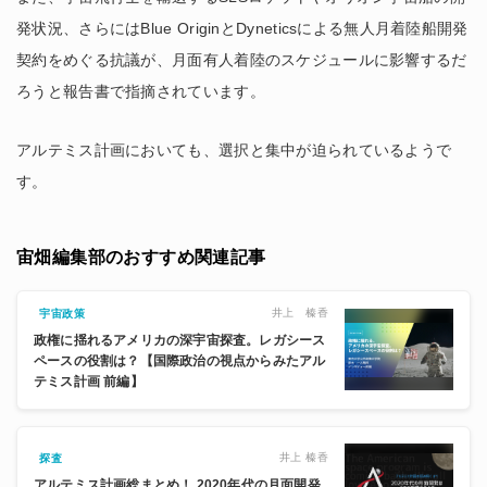
発状況、さらにはBlue OriginとDyneticsによる無人月着陸船開発
契約をめぐる抗議が、月面有人着陸のスケジュールに影響するだ
ろうと報告書で指摘されています。
アルテミス計画においても、選択と集中が迫られているようで
す。
宙畑編集部のおすすめ関連記事
井上 榛香
宇宙政策
政権に揺れるアメリカの深宇宙探査。レガシース
ペースの役割は？【国際政治の視点からみたアル
テミス計画 前編】
井上 榛香
探査
アルテミス計画総まとめ！ 2020年代の月面開発