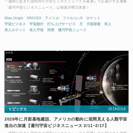
一週間に起きた国内外の宇宙ビジネスニュースを厳選してお届けする連載
「週刊宇宙ビジネスニュース」は毎週月曜日更新！
Blue Origin
SPACEX
アメリカ
ファルコン9
ロケット
宇宙ビジネス
宇宙旅行
打ち上げサービス
月
月面探査
有人
有人ロケット
有人宇宙
民間
週刊宇宙ニュース
2019/2/18
トピックス
2028年に月面基地建設、アメリカの動向に垣間見える人類宇宙
進出の加速【週刊宇宙ビジネスニュース 2/11~2/17】