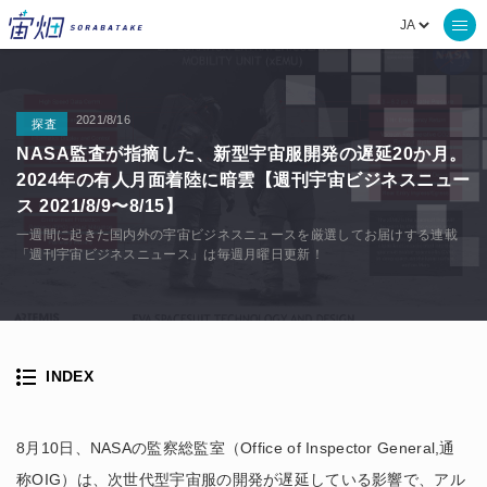
2021/8/16
探査
NASA監査が指摘した、新型宇宙服開発の遅延20か月。
2024年の有人月面着陸に暗雲【週刊宇宙ビジネスニュー
ス 2021/8/9〜8/15】
一週間に起きた国内外の宇宙ビジネスニュースを厳選してお届けする連載
「週刊宇宙ビジネスニュース」は毎週月曜日更新！
INDEX
8月10日、NASAの監察総監室（Office of Inspector General,通
称OIG）は、次世代型宇宙服の開発が遅延している影響で、アル