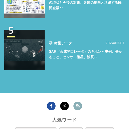
の現状と今後の対策、各国の動向と活躍する民
間企業〜
5
衛星データ
2024/03/01
SAR（合成開口レーダ）のキホン～事例、分か
ること、センサ、衛星、波長～
人気ワード