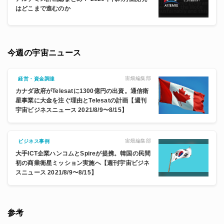
はどこまで進むのか
今週の宇宙ニュース
宙畑編集部
経営・資金調達
カナダ政府がTelesatに1300億円の出資。通信衛
星事業に大金を注ぐ理由とTelesatの計画【週刊
宇宙ビジネスニュース 2021/8/9〜8/15】
宙畑編集部
ビジネス事例
大手ICT企業ハンコムとSpireが提携。韓国の民間
初の商業衛星ミッション実施へ【週刊宇宙ビジネ
スニュース 2021/8/9〜8/15】
参考