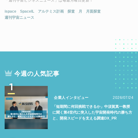
「週刊宇宙ビジネスニュース」は毎週月曜日更新！
ispace
SpaceIL
アルテミス計画
探査
月
月面探査
週刊宇宙ニュース
今週の人気記事
1
企業人インタビュー
2026/07/24
「短期間に何回挑戦できるか」中須賀真一教授
に聞く第4世代に突入した宇宙開発時代の勝ち方
と、開発スピードを支える調達DX_PR