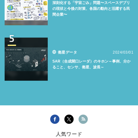
深刻化する「宇宙ごみ」問題〜スペースデブリ
の現状と今後の対策、各国の動向と活躍する民
間企業〜
5
衛星データ
2024/03/01
SAR（合成開口レーダ）のキホン～事例、分か
ること、センサ、衛星、波長～
人気ワード