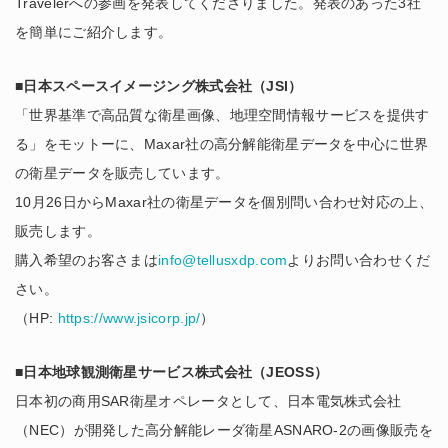
Travelerへの参画を発表してくださりました。発表のあった3社
を簡単にご紹介します。
■日本スペースイメージング株式会社（JSI）
「世界基準で高品質な衛星画像、地理空間情報サービスを提供す
る」をモットーに、Maxar社の高分解能衛星データを中心に世界
の衛星データを販売しています。
10月26日からMaxar社の衛星データを個別問い合わせ対応の上、
販売します。
購入希望のお客さまは
info@tellusxdp.com
よりお問い合わせくだ
さい。
（HP:
https://www.jsicorp.jp/
）
■日本地球観測衛星サービス株式会社（JEOSS）
日本初の商用SAR衛星オペレータとして、日本電気株式会社
（NEC）が開発した高分解能レーダ衛星ASNARO-2の画像販売を