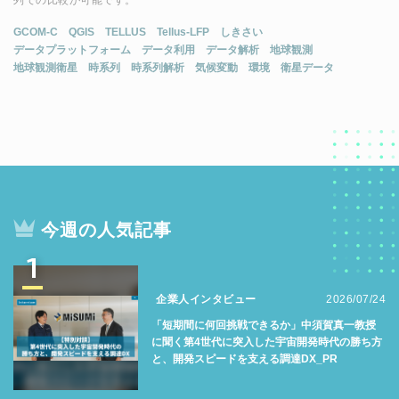
列での比較が可能です。
GCOM-C
QGIS
TELLUS
Tellus-LFP
しきさい
データプラットフォーム
データ利用
データ解析
地球観測
地球観測衛星
時系列
時系列解析
気候変動
環境
衛星データ
今週の人気記事
1
企業人インタビュー
2026/07/24
「短期間に何回挑戦できるか」中須賀真一教授
に聞く第4世代に突入した宇宙開発時代の勝ち方
と、開発スピードを支える調達DX_PR