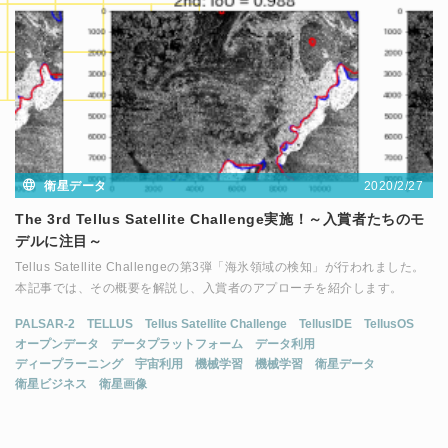
2020/2/27
衛星データ
The 3rd Tellus Satellite Challenge実施！～入賞者たちのモ
デルに注目～
Tellus Satellite Challengeの第3弾「海氷領域の検知」が行われました。
本記事では、その概要を解説し、入賞者のアプローチを紹介します。
PALSAR-2
TELLUS
Tellus Satellite Challenge
TellusIDE
TellusOS
オープンデータ
データプラットフォーム
データ利用
ディープラーニング
宇宙利用
機械学習
機械学習
衛星データ
衛星ビジネス
衛星画像