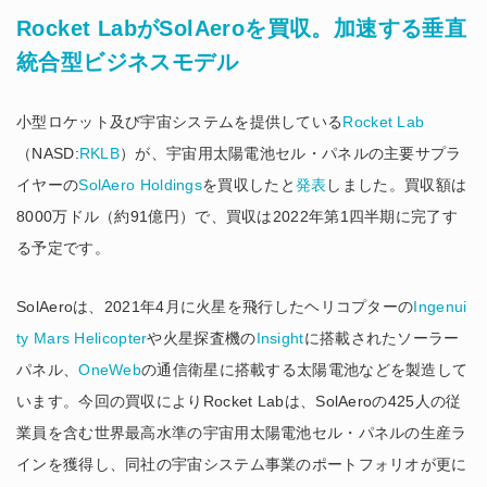
Rocket LabがSolAeroを買収。加速する垂直
統合型ビジネスモデル
小型ロケット及び宇宙システムを提供している
Rocket Lab
（NASD:
RKLB
）が、宇宙用太陽電池セル・パネルの主要サプラ
イヤーの
SolAero Holdings
を買収したと
発表
しました。買収額は
8000万ドル（約91億円）で、買収は2022年第1四半期に完了す
る予定です。
SolAeroは、2021年4月に火星を飛行したヘリコプターの
Ingenui
ty Mars Helicopter
や火星探査機の
Insight
に搭載されたソーラー
パネル、
OneWeb
の通信衛星に搭載する太陽電池などを製造して
います。
今回の買収によりRocket Labは、SolAeroの425人の従
業員を含む世界最高水準の宇宙用太陽電池セル・パネルの生産ラ
インを獲得し、同社の宇宙システム事業のポートフォリオが更に