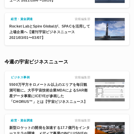
ュース 2021/10/4〜10/10】
宙畑編集部
経営・資金調達
Rocket LabとSpire Globalが、SPACを活用して
上場企業へ【週刊宇宙ビジネスニュース
2021/03/01〜03/07】
今週の宇宙ビジネスニュース
宙畑編集部
ビジネス事例
5500万平方キロメートル以上のエリアを毎日観
測可能に。大手宇宙技術企業MDAによるSAR衛
星データ事業にICEYEが参画した
「CHORUS™」とは【宇宙ビジネスニュース】
宙畑編集部
経営・資金調達
新型ロケットの開発を加速する17.7億円をインタ
ーステラが調達。メディア事業のINCLUSIVEや