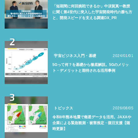
「短期間に何回挑戦できるか」中須賀真一教授
に聞く第4世代に突入した宇宙開発時代の勝ち方
と、開発スピードを支える調達DX_PR
2
宇宙ビジネス入門・基礎
2024/01/01
5Gって何？を基礎から徹底解説。5Gのメリッ
ト・デメリットと期待される活用事例
3
トピックス
2026/08/05
令和8年熊本地震で衛星データを活用。JAXAや
企業による緊急観測・被害推定・復旧支援【随
時更新】