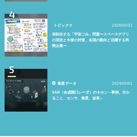
4
トピックス
2026/03/31
深刻化する「宇宙ごみ」問題〜スペースデブリ
の現状と今後の対策、各国の動向と活躍する民
間企業〜
5
衛星データ
2024/03/01
SAR（合成開口レーダ）のキホン～事例、分か
ること、センサ、衛星、波長～