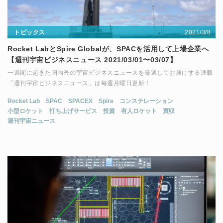
2021/3/8
トピックス
Rocket LabとSpire Globalが、SPACを活用して上場企業へ
【週刊宇宙ビジネスニュース 2021/03/01〜03/07】
一週間に起きた国内外の宇宙ビジネスニュースを厳選してお届けする連載
「週刊宇宙ビジネスニュース」は毎週月曜日更新！
Rocket Lab
SPAC
SPACEX
Spire
コンステレーション
小型ロケット
打ち上げサービス
投資
有人ロケット
買収
週刊宇宙ニュース