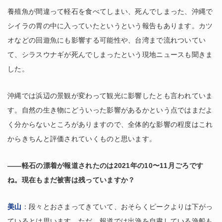
養殖魚が間違って軽石を食べてしまい、死んでしまった、沖縄で
シイラの胃の中に入っていたというという報告もあります。カツ
オなどの回遊魚にも影響する可能性や、台湾まで流れついてい
て、シラスウナギが死んでしまったという現地ニュースも聞きま
した。
沖縄では浜辺の景観が変わって観光に影響したとも言われていま
す。自然の生き物にどういった影響があるかという点ではまだよ
く分からないところがありますので、全体的な影響の程度はこれ
からきちんと評価されていくものと思います。
――軽石の漂着が報道されたのは2021年の10〜11月ごろです
ね。現在もまだ被害は残っていますか？
美山
：段々とおさまってきていて、おそらくピークよりは下がっ
ているとは思います。ただ、報道では出漁を自粛している漁船も