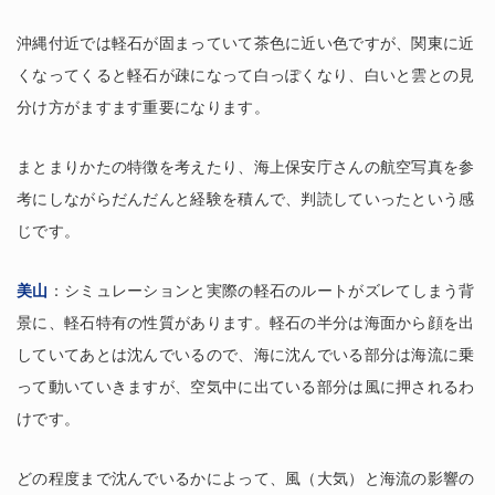
沖縄付近では軽石が固まっていて茶色に近い色ですが、関東に近
くなってくると軽石が疎になって白っぽくなり、白いと雲との見
分け方がますます重要になります。
まとまりかたの特徴を考えたり、海上保安庁さんの航空写真を参
考にしながらだんだんと経験を積んで、判読していったという感
じです。
美山
：シミュレーションと実際の軽石のルートがズレてしまう背
景に、軽石特有の性質があります。軽石の半分は海面から顔を出
していてあとは沈んでいるので、海に沈んでいる部分は海流に乗
って動いていきますが、空気中に出ている部分は風に押されるわ
けです。
どの程度まで沈んでいるかによって、風（大気）と海流の影響の