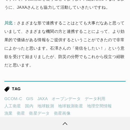
うに、JAXAさんとも協力して活動していきたいですね。
川北
：さまざまな形で連携することはとても大事だなあと思って
いまして、さまざまな機関の方と連携することによって、より効
果的で価値がある情報をご提供するということができたので非常
によかったと思います。石澤さんの「発信をしたい！」という意
欲を受けて始まりましたが、防災の分野でもこれから役立つ経験
だと思います。
TAG
GCOM-C
GIS
JAXA
オープンデータ
データ利用
人工衛星
国内
地球観測
地球観測衛星
地理空間情報
漁業
衛星
衛星データ
衛星画像