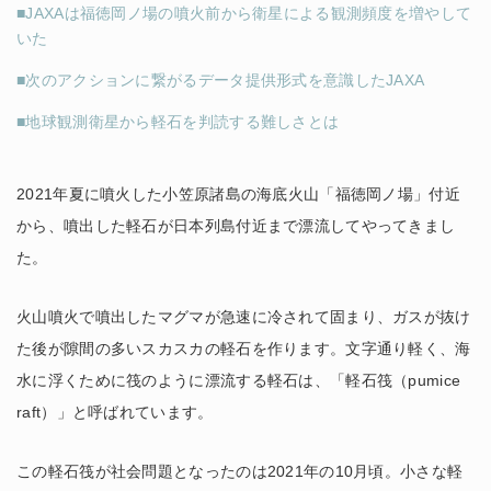
■JAXAは福徳岡ノ場の噴火前から衛星による観測頻度を増やして
いた
■次のアクションに繋がるデータ提供形式を意識したJAXA
■地球観測衛星から軽石を判読する難しさとは
2021年夏に噴火した小笠原諸島の海底火山「福徳岡ノ場」付近
から、噴出した軽石が日本列島付近まで漂流してやってきまし
た。
火山噴火で噴出したマグマが急速に冷されて固まり、ガスが抜け
た後が隙間の多いスカスカの軽石を作ります。文字通り軽く、海
水に浮くために筏のように漂流する軽石は、「軽石筏（pumice
raft）」と呼ばれています。
この軽石筏が社会問題となったのは2021年の10月頃。小さな軽