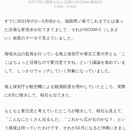
8月17日に観測された(北西に約120km変色水)
Credit : ©JAXA
すでに2021年の2～3月頃から、福徳岡ノ場でこれまでとは違っ
た活発な変色水が出てきてまして、それがGCOM-C（しきさ
い）衛星のデータで見えていました。
海域火山の監視を行っている海上保安庁や東京工業大学とも「こ
こはちょっと活発なので要注意ですね」という議論を進めていま
して、しっかりウォッチしていく対象になっていました。
海上保安庁が航空機による観測頻度を増やしていたところ、実際
に8月に噴火して、軽石も出てきた。
もともと要注意と考えていたところが噴火して、軽石も見えて、
「こんなにたくさん出るんだ」「これから広がるのかな？」とい
う感覚は持っていたわけです。それが10月になると沖縄にきまし