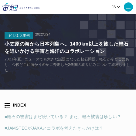
2022/3/24
ビジネス事例
小笠原の海から日本列島へ。1400km以上を旅した軽石
を追いかける宇宙と海洋のコラボレーション
2021年夏、ニュースでも大きな話題になった軽石問題。軽石が今どこにあ
り、今後どこに向かうのかに奔走した2機関の取り組みについて取材しまし
た！
INDEX
■軽石の被害はまだ続いている？ また、軽石被害は珍しい？
■JAMSTECがJAXAとコラボを考えたきっかけは？