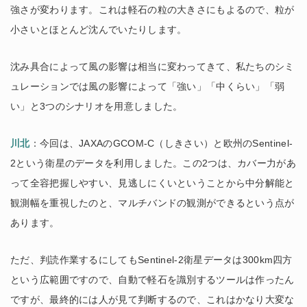
強さが変わります。これは軽石の粒の大きさにもよるので、粒が
小さいとほとんど沈んでいたりします。
沈み具合によって風の影響は相当に変わってきて、私たちのシミ
ュレーションでは風の影響によって「強い」「中くらい」「弱
い」と3つのシナリオを用意しました。
川北
：今回は、JAXAのGCOM-C（しきさい）と欧州のSentinel-
2という衛星のデータを利用しました。この2つは、カバー力があ
って全容把握しやすい、見逃しにくいということから中分解能と
観測幅を重視したのと、マルチバンドの観測ができるという点が
あります。
ただ、判読作業するにしてもSentinel-2衛星データは300km四方
という広範囲ですので、自動で軽石を識別するツールは作ったん
ですが、最終的には人が見て判断するので、これはかなり大変な