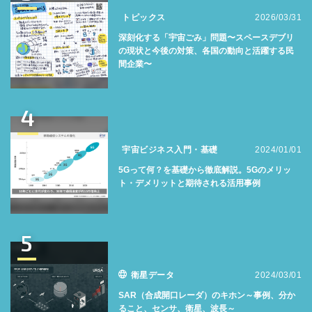
トピックス
2026/03/31
深刻化する「宇宙ごみ」問題〜スペースデブリ
の現状と今後の対策、各国の動向と活躍する民
間企業〜
4
宇宙ビジネス入門・基礎
2024/01/01
5Gって何？を基礎から徹底解説。5Gのメリッ
ト・デメリットと期待される活用事例
5
衛星データ
2024/03/01
SAR（合成開口レーダ）のキホン～事例、分か
ること、センサ、衛星、波長～