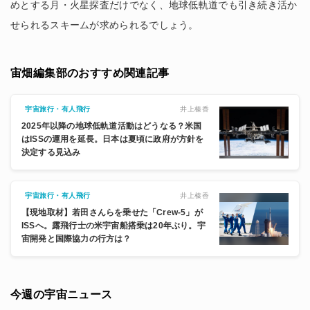
めとする月・火星探査だけでなく、地球低軌道でも引き続き活か
せられるスキームが求められるでしょう。
宙畑編集部のおすすめ関連記事
井上榛香
宇宙旅行・有人飛行
2025年以降の地球低軌道活動はどうなる？米国
はISSの運用を延長。日本は夏頃に政府が方針を
決定する見込み
井上榛香
宇宙旅行・有人飛行
【現地取材】若田さんらを乗せた「Crew-5」が
ISSへ。露飛行士の米宇宙船搭乗は20年ぶり。宇
宙開発と国際協力の行方は？
今週の宇宙ニュース