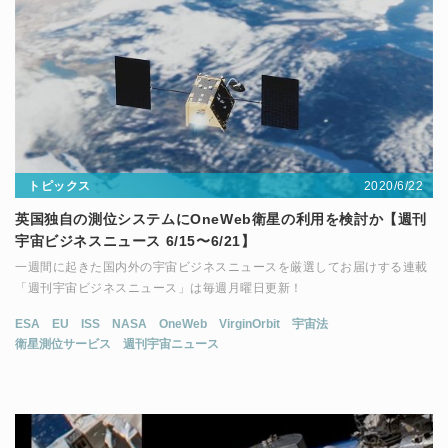
2020/6/22
トピックス
英国独自の測位システムにOneWeb衛星の利用を検討か【週刊
宇宙ビジネスニュース 6/15〜6/21】
一週間に起きた国内外の宇宙ビジネスニュースを厳選してお届けする連載
「週刊宇宙ビジネスニュース」は毎週月曜日更新！
ESA
EU
ISS
NASA
OneWeb
VirginOrbit
宇宙法
衛星測位サービス
週刊宇宙ニュース