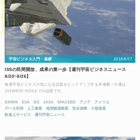
2018/8/27
宇宙ビジネス入門・基礎
ISSの民間開放、成果の第一歩【週刊宇宙ビジネスニュース
8/20~8/26】
毎週宇宙ビジネスの気になる話題をピックアップする本連載！今週は
2018/8/20~8/26までの話題です。
DARPA
ESA
ISS
JAXA
SPACEBD
アジア
アメリカ
データ利用
人工衛星
地球観測衛星
安全保障
小型衛星
軌道上サービス
週刊宇宙ニュース