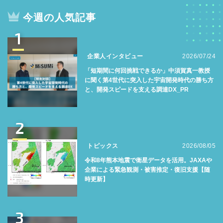
今週の人気記事
1
企業人インタビュー
2026/07/24
「短期間に何回挑戦できるか」中須賀真一教授
に聞く第4世代に突入した宇宙開発時代の勝ち方
と、開発スピードを支える調達DX_PR
2
トピックス
2026/08/05
令和8年熊本地震で衛星データを活用。JAXAや
企業による緊急観測・被害推定・復旧支援【随
時更新】
3