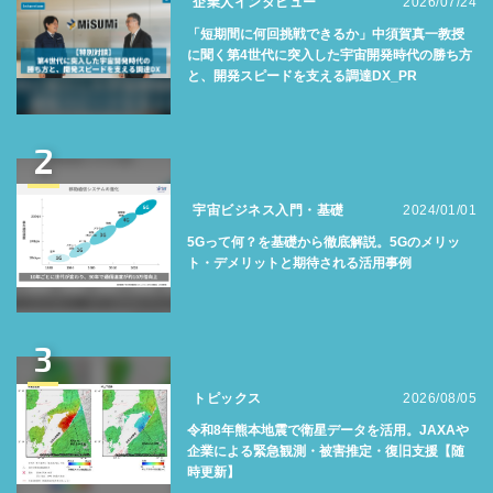
企業人インタビュー
2026/07/24
「短期間に何回挑戦できるか」中須賀真一教授
に聞く第4世代に突入した宇宙開発時代の勝ち方
と、開発スピードを支える調達DX_PR
2
宇宙ビジネス入門・基礎
2024/01/01
5Gって何？を基礎から徹底解説。5Gのメリッ
ト・デメリットと期待される活用事例
3
トピックス
2026/08/05
令和8年熊本地震で衛星データを活用。JAXAや
企業による緊急観測・被害推定・復旧支援【随
時更新】