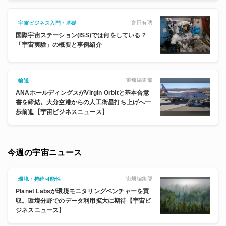
會田有璃
宇宙ビジネス入門・基礎
国際宇宙ステーション(ISS)では何をしている？
「宇宙実験」の概要と事例紹介
宙畑編集部
輸送
ANAホールディングスがVirgin Orbitと基本合意
書を締結。大分空港からの人工衛星打ち上げへ一
歩前進【宇宙ビジネスニュース】
今週の宇宙ニュース
宙畑編集部
環境・持続可能性
Planet Labsが環境モニタリングベンチャーを買
収。環境分野でのデータ利用拡大に期待【宇宙ビ
ジネスニュース】