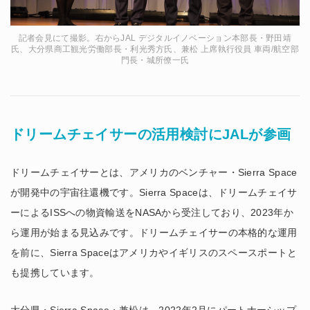
記者会見にて撮影。右からJAL デジタルイノベーション本部長・野田靖
氏、大分県商工観光労働部長・利光秀方氏、兼松 上席執行役員 車両/航空部
門長・城所僚一氏
ドリームチェイサーの活用検討にJALが参画
ドリームチェイサーとは、アメリカのベンチャー・Sierra Space
が開発中の宇宙往還機です。Sierra Spaceは、ドリームチェイサ
ーによるISSへの物資輸送をNASAから受注しており、2023年か
ら運用が始まる見込みです。ドリームチェイサーの本格的な運用
を前に、Sierra Spaceはアメリカやイギリスのスペースポートと
も提携しています。
大分県・Sierra Space・兼松は、2022年2月にパートナーシップ