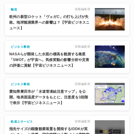
宙畑編集部
輸送
欧州の新型ロケット「ヴェガC」の打ち上げが失
敗。地球観測業界への影響は？【宇宙ビジネスニ
ュース】
宙畑編集部
ビジネス事例
NASAらが開発した水面の標高を観測する衛星
「SWOT」が宇宙へ。気候変動の影響分析や災害
の評価に貢献【宇宙ビジネスニュース】
宙畑編集部
ビジネス事例
愛知県豊田市が「水道管凍結注意マップ」を公
開。地表面温度データをもとに、注意度を3段階
で表示【宇宙ビジネスニュース】
宙畑編集部
軌道上サービス
指先サイズの顕微観察装置を開発するIDDKが英