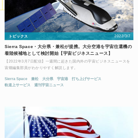
2022/3/7
トピックス
Sierra Space・大分県・兼松が提携。大分空港を宇宙往還機の
着陸候補地として検討開始【宇宙ビジネスニュース】
【2022年3月7日配信】一週間に起きた国内外の宇宙ビジネスニュースを
宙畑編集部員がわかりやすく解説します。
Sierra Space
兼松
大分県
宇宙港
打ち上げサービス
軌道上サービス
週刊宇宙ニュース