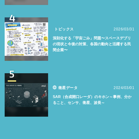
4
トピックス
2026/03/31
深刻化する「宇宙ごみ」問題〜スペースデブリ
の現状と今後の対策、各国の動向と活躍する民
間企業〜
5
衛星データ
2024/03/01
SAR（合成開口レーダ）のキホン～事例、分か
ること、センサ、衛星、波長～