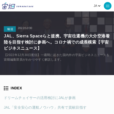
2022/12/30
輸送
JAL、Sierra Spaceらと提携。宇宙往還機の大分空港着
陸を目指す検討に参画へ。コロナ禍での成長模索【宇宙
ビジネスニュース】
【2022年12月30日配信】一週間に起きた国内外の宇宙ビジネスニュースを
宙畑編集部員がわかりやすく解説します。
INDEX
ドリームチェイサーの活用検討にJALが参画
JAL「安全安心の運航ノウハウ」共有で貢献目指す