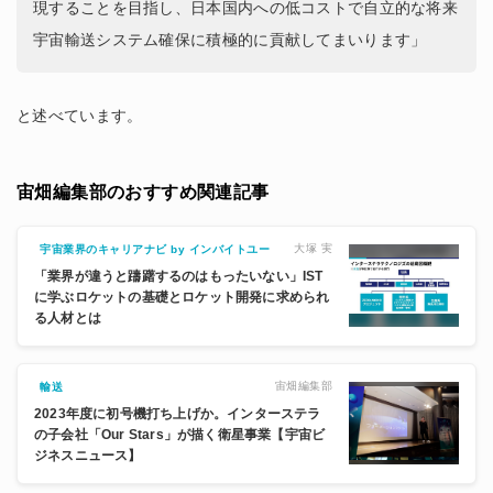
現することを目指し、日本国内への低コストで自立的な将来
宇宙輸送システム確保に積極的に貢献してまいります」
と述べています。
宙畑編集部のおすすめ関連記事
大塚 実
宇宙業界のキャリアナビ by インバイトユー
「業界が違うと躊躇するのはもったいない」IST
に学ぶロケットの基礎とロケット開発に求められ
る人材とは
宙畑編集部
輸送
2023年度に初号機打ち上げか。インターステラ
の子会社「Our Stars」が描く衛星事業【宇宙ビ
ジネスニュース】