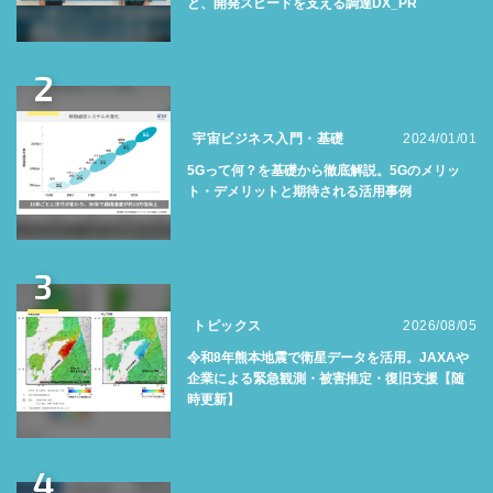
と、開発スピードを支える調達DX_PR
2
宇宙ビジネス入門・基礎
2024/01/01
5Gって何？を基礎から徹底解説。5Gのメリッ
ト・デメリットと期待される活用事例
3
トピックス
2026/08/05
令和8年熊本地震で衛星データを活用。JAXAや
企業による緊急観測・被害推定・復旧支援【随
時更新】
4