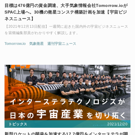
目標は476億円の資金調達、大手気象情報会社Tomorrow.ioが
SPAC上場へ。30機の衛星コンステ構築計画を加速【宇宙ビジ
ネスニュース】
【2021年12月13日配信】一週間に起きた国内外の宇宙ビジネスニュース
を宙畑編集部員がわかりやすく解説します。
Tomorrow.io
気象衛星
週刊宇宙ニュース
2021/12/20
トピックス
新型ロケットの開発を加速する17.7億円をインターステラが調