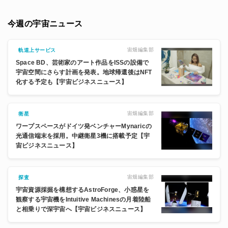
今週の宇宙ニュース
宙畑編集部
軌道上サービス
Space BD、芸術家のアート作品をISSの設備で
宇宙空間にさらす計画を発表。地球帰還後はNFT
化する予定も【宇宙ビジネスニュース】
宙畑編集部
衛星
ワープスペースがドイツ発ベンチャーMynaricの
光通信端末を採用。中継衛星3機に搭載予定【宇
宙ビジネスニュース】
宙畑編集部
探査
宇宙資源採掘を構想するAstroForge、小惑星を
観察する宇宙機をIntuitive Machinesの月着陸船
と相乗りで深宇宙へ【宇宙ビジネスニュース】