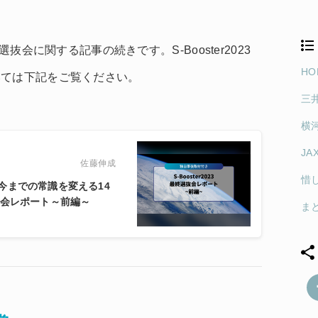
終選抜会に関する記事の続きです。S-Booster2023
H
いては下記をご覧ください。
三
横
JA
佐藤伸成
惜
今までの常識を変える14
選抜会レポート～前編～
ま