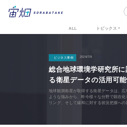
ALL
トピックス
2024/7/9
ビジネス事例
総合地球環境学研究所に
る衛星データの活用可能
地球観測衛星が取得する衛星データは、広
ような強みから、昨今様々な分野で顕在化
リング、そして緩和に対する状況把握への