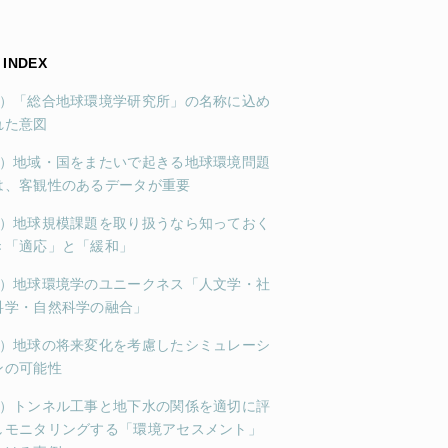
INDEX
1）「総合地球環境学研究所」の名称に込め
れた意図
2）地域・国をまたいで起きる地球環境問題
は、客観性のあるデータが重要
3）地球規模課題を取り扱うなら知っておく
き「適応」と「緩和」
4）地球環境学のユニークネス「人文学・社
科学・自然科学の融合」
5）地球の将来変化を考慮したシミュレーシ
ンの可能性
6）トンネル工事と地下水の関係を適切に評
しモニタリングする「環境アセスメント」