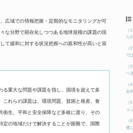
は、広域での情報把握・定期的なモニタリングが可
（
様々な分野で顕在化しつつある地球規模の課題の現
ら
そして緩和に対する状況把握への親和性が高いと宙
（
で
（
べ
（
わる重大な問題や課題を指し、国境を超えて多
会
。これらの課題は、環境問題、貧困と格差、食
（
ョ
共衛生、平和と安全保障など多岐に渡り、その
（
特定の地域だけで解決することが困難で、国際
価