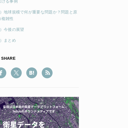
おける事例
7）地球規模で何が重要な問題か？問題と原
の複雑性
8）今後の展望
9）まとめ
SHARE