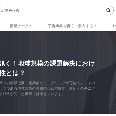
衛星データ
宇宙業界で働く・参入する
T
訊く！地球規模の課題解決におけ
性とは？
域での情報把握・定期的なモニタリングが可能です。その
しつつある地球規模の課題の現状把握や、適応へのモニタ
親和性が高いと宙畑では考えています。