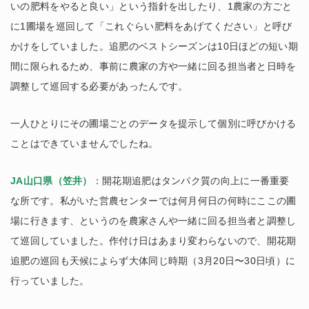
いの肥料をやると良い」という指針を出したり、1農家の方ごと
に1圃場を巡回して「これぐらい肥料をあげてください」と呼び
かけをしていました。追肥のベストシーズンは10日ほどの短い期
間に限られるため、事前に農家の方や一緒に回る担当者と日時を
調整して巡回する必要があったんです。
一人ひとりにその圃場ごとのデータを提示して個別に呼びかける
ことはできていませんでしたね。
JA山口県（笠井）
：開花期追肥はタンパク質の向上に一番重要
な所です。私がいた営農センターでは何月何日の何時にここの圃
場に行きます、というのを農家さんや一緒に回る担当者と調整し
て巡回していました。作付け日はあまり変わらないので、開花期
追肥の巡回も天候によらず大体同じ時期（3月20日〜30日頃）に
行っていました。