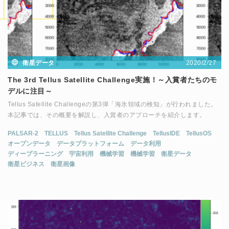
2020/2/27
衛星データ
The 3rd Tellus Satellite Challenge実施！～入賞者たちのモ
デルに注目～
Tellus Satellite Challengeの第3弾「海氷領域の検知」が行われました。
本記事では、その概要を解説し、入賞者のアプローチを紹介します。
PALSAR-2
TELLUS
Tellus Satellite Challenge
TellusIDE
TellusOS
オープンデータ
データプラットフォーム
データ利用
ディープラーニング
宇宙利用
機械学習
機械学習
衛星データ
衛星ビジネス
衛星画像