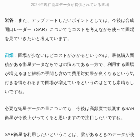
2024年現在衛星データが提供されている圃場
岩谷
：また、アップデートしたいポイントとしては、今後は合成
開口レーダー（SAR）についてもコストを考えながら使って圃場
を見ていきたいと考えています。
宙畑
：圃場が少ないほどコストがかかるというのは、最低購入面
積がある衛星データならではの悩みである一方で、利用する圃場
が増えるほど解析の手間も含めて費用対効果が良くなるという気
付きを得られるまで圃場が増えているというのはとても素晴らし
いですね。
必要な衛星データの量についても、今後は高頻度で観測するSAR
衛星が今後上がってくると思いますので注目したいですね。
SAR衛星を利用したいということは、雲があるときのデータが使