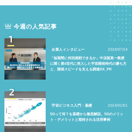
今週の人気記事
1
企業人インタビュー
2026/07/24
「短期間に何回挑戦できるか」中須賀真一教授
に聞く第4世代に突入した宇宙開発時代の勝ち方
と、開発スピードを支える調達DX_PR
2
宇宙ビジネス入門・基礎
2024/01/01
5Gって何？を基礎から徹底解説。5Gのメリッ
ト・デメリットと期待される活用事例