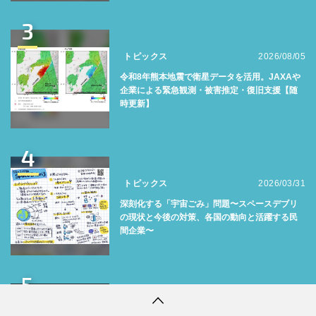
3
トピックス
2026/08/05
令和8年熊本地震で衛星データを活用。JAXAや
企業による緊急観測・被害推定・復旧支援【随
時更新】
4
トピックス
2026/03/31
深刻化する「宇宙ごみ」問題〜スペースデブリ
の現状と今後の対策、各国の動向と活躍する民
間企業〜
5