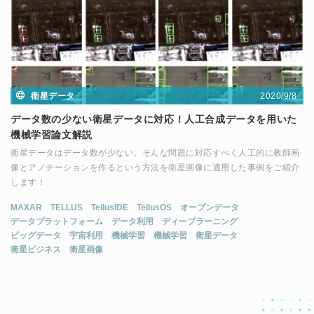
2020/9/8
衛星データ
データ数の少ない衛星データに対応！人工合成データを用いた
機械学習論文解説
衛星データはデータ数が少ない。そんな問題に対応すべく人工的に教師画
像とアノテーションを作るという方法を衛星画像に適用した事例をご紹介
します！
MAXAR
TELLUS
TellusIDE
TellusOS
オープンデータ
データプラットフォーム
データ利用
ディープラーニング
ビッグデータ
宇宙利用
機械学習
機械学習
衛星データ
衛星ビジネス
衛星画像