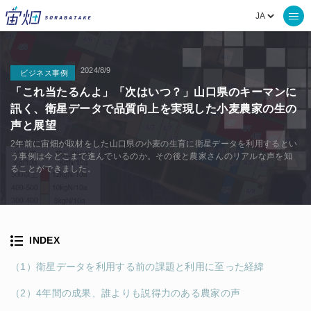
2024/8/9
ビジネス事例
「これ当たるんよ」「次はいつ？」山口県のキーマンに
訊く、衛星データで品質向上を実現した小麦農家の生の
声と展望
2年前に宙畑が取材をした山口県の小麦の生育に衛星データを利用するとい
う事例は今どこまで進んでいるのか。その後と農家さんのリアルな声を知
ることができました。
INDEX
（1）衛星データを利用する前の課題と利用に至った経緯
（2）4年間の成果、誰よりも説得力のある農家の声