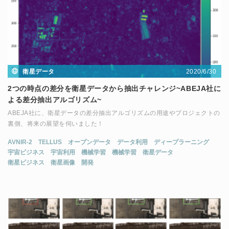
2020/6/30
衛星データ
2つの時点の差分を衛星データから抽出チャレンジ~ABEJA社に
よる差分抽出アルゴリズム~
ABEJA社に、衛星データの差分抽出アルゴリズムの用途やプロジェクトの
裏側、将来の展望を伺いました！
AVNIR-2
TELLUS
オープンデータ
データ利用
ディープラーニング
宇宙ビジネス
宇宙利用
機械学習
機械学習
衛星データ
衛星ビジネス
衛星画像
開発