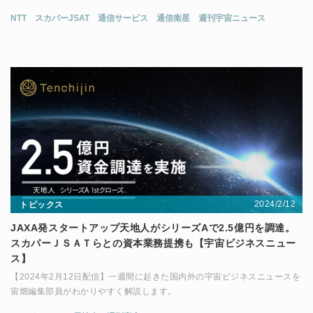
NTT
スカパーJSAT
通信サービス
通信衛星
週刊宇宙ニュース
2024/2/12
トピックス
JAXA発スタートアップ天地人がシリーズAで2.5億円を調達。
スカパーＪＳＡＴらとの資本業務提携も【宇宙ビジネスニュー
ス】
【2024年2月12日配信】一週間に起きた国内外の宇宙ビジネスニュースを
宙畑編集部員がわかりやすく解説します。