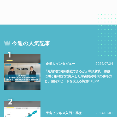
今週の人気記事
1
企業人インタビュー
2026/07/24
「短期間に何回挑戦できるか」中須賀真一教授
に聞く第4世代に突入した宇宙開発時代の勝ち方
と、開発スピードを支える調達DX_PR
2
宇宙ビジネス入門・基礎
2024/01/01