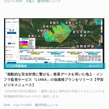
スカパーJSAT
天地人
週刊宇宙ニュース
2024/3/25
〇〇×宇宙利用
「能動的な安全対策に繋がる」衛星データを用いた地上・イン
フラ監視サービス「LIANA」の低価格プランをリリース【宇宙
ビジネスニュース】
【2024年3月25日配信】一週間に起きた国内外の宇宙ビジネスニュースを
宙畑編集部員がわかりやすく解説します。
SAR
スカパーJSAT
週刊宇宙ニュース