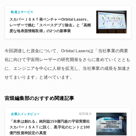
軌道上サービス
スカパーＪＳＡＴ発ベンチャーOrbital Lasers、
レーザーで挑む「スペースデブリ除去」と「高精
度な地表面情報取得」の2つの新事業
今回調達した資金について、Orbital Lasersは「当社事業の商業
化に向けて宇宙用レーザーの研究開発をさらに進めていくととも
に、エンジニアを中心に人材を拡充し、当社事業の成長を加速さ
せてまいります」と述べています。
宙畑編集部のおすすめ関連記事
福田健太
企業人インタビュー
「未来は創れる」純利益150億円超の宇宙実業社
スカパーＪＳＡＴに訊く、黒字化のヒントと100
億円投資枠設定の真意