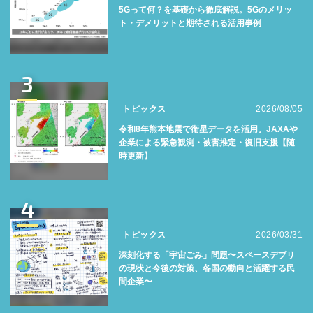
5Gって何？を基礎から徹底解説。5Gのメリッ
ト・デメリットと期待される活用事例
3
トピックス
2026/08/05
令和8年熊本地震で衛星データを活用。JAXAや
企業による緊急観測・被害推定・復旧支援【随
時更新】
4
トピックス
2026/03/31
深刻化する「宇宙ごみ」問題〜スペースデブリ
の現状と今後の対策、各国の動向と活躍する民
間企業〜