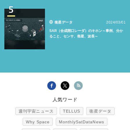
5
衛星データ
2024/03/01
SAR（合成開口レーダ）のキホン～事例、分か
ること、センサ、衛星、波長～
人気ワード
週刊宇宙ニュース
TELLUS
衛星データ
Why Space
MonthlySatDataNews