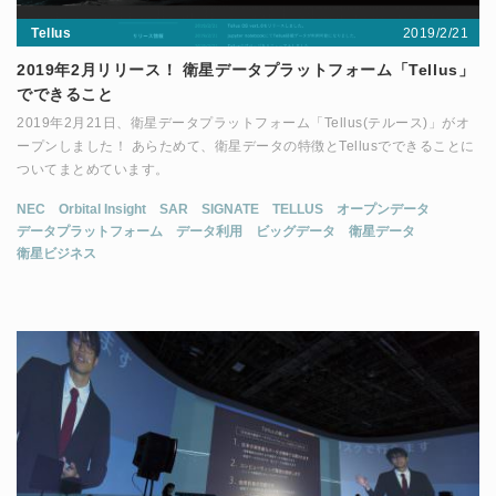
2019/2/21
Tellus
2019年2月リリース！ 衛星データプラットフォーム「Tellus」
でできること
2019年2月21日、衛星データプラットフォーム「Tellus(テルース)」がオ
ープンしました！ あらためて、衛星データの特徴とTellusでできることに
ついてまとめています。
NEC
Orbital Insight
SAR
SIGNATE
TELLUS
オープンデータ
データプラットフォーム
データ利用
ビッグデータ
衛星データ
衛星ビジネス