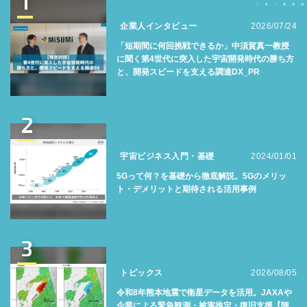
1
企業人インタビュー
2026/07/24
「短期間に何回挑戦できるか」中須賀真一教授
に聞く第4世代に突入した宇宙開発時代の勝ち方
と、開発スピードを支える調達DX_PR
2
宇宙ビジネス入門・基礎
2024/01/01
5Gって何？を基礎から徹底解説。5Gのメリッ
ト・デメリットと期待される活用事例
3
トピックス
2026/08/05
令和8年熊本地震で衛星データを活用。JAXAや
企業による緊急観測・被害推定・復旧支援【随