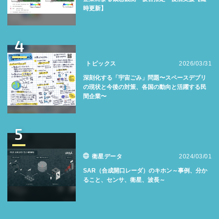
時更新】
4
トピックス
2026/03/31
深刻化する「宇宙ごみ」問題〜スペースデブリ
の現状と今後の対策、各国の動向と活躍する民
間企業〜
5
衛星データ
2024/03/01
SAR（合成開口レーダ）のキホン～事例、分か
ること、センサ、衛星、波長～