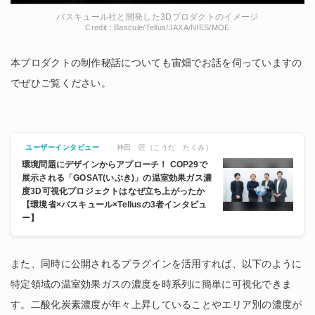
バスキュール社と開発した3Dプロダクトのイメージ
Credit : Bascule/Tellus/JAXA/NIES/MOE
本プロダクトの制作秘話についても宙畑でお話を伺っていますの
でぜひご覧ください。
神田 匠（こうだ たくみ）
ユーザーインタビュー
環境問題にデザインからアプローチ！ COP29で
展示される「GOSAT(いぶき)」の温室効果ガス濃
度3D可視化プロジェクトはなぜ立ち上がったか
【環境省×バスキュール×Tellusの3者インタビュ
ー】
また、同時に公開されるプラグインを活用すれば、以下のように
特定領域の温室効果ガスの濃度を時系列に簡単に可視化できま
す。二酸化炭素濃度が年々上昇していることやエリア別の濃度が