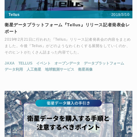
2019/3/10
Tellus
衛星データプラットフォーム『Tellus』リリース記者発表会レ
ポート
2019年2月21日に行われた『Tellus』リリース記者発表会の内容をまとめ
ました。今後『Tellus』がどのようなわくわくする展開をしていくのか、
そのヒントがたくさん詰まった内容でした。
JAXA
TELLUS
イベント
オープンデータ
データプラットフォーム
データ利用
人工衛星
地球観測サービス
衛星画像