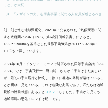
こと」が大切
（3）「デザインの力」を宇宙事業に関わる人全員が感じるべき
刻一刻と進む地球温暖化。2021年に公表された「気候変動に関
する政府間パネル（IPCC）第6次評価報告書」によると、
1850〜1900年を基準とした世界平均気温は2011〜2020年に
1.1℃も上昇しています。
2024年10月にイタリア・ミラノで開催された国際宇宙会議「IAC
2024」では、宇宙飛行士・野口聡一さんが「宇宙はまだ美しい
が、最初の宇宙飛行と比較して徐々に極地の氷河が溶けているこ
とが明確に見えている。これは危険な兆候であり、私たちは地球
規模の沸騰状態にある」と
コメント
しました。宇宙から見ても、
地球環境の悪化トレンドは明白です。