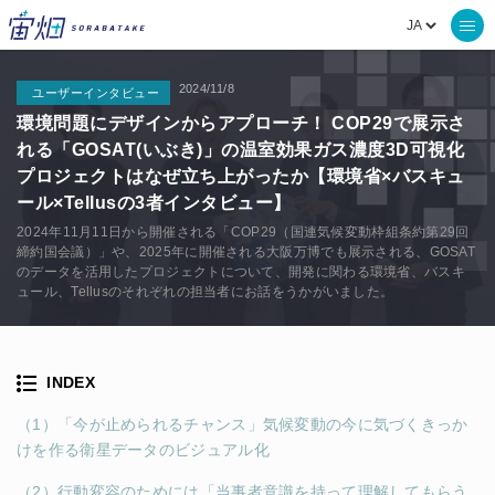
2024/11/8
ユーザーインタビュー
環境問題にデザインからアプローチ！ COP29で展示さ
れる「GOSAT(いぶき)」の温室効果ガス濃度3D可視化
プロジェクトはなぜ立ち上がったか【環境省×バスキュ
ール×Tellusの3者インタビュー】
2024年11月11日から開催される「COP29（国連気候変動枠組条約第29回
締約国会議）」や、2025年に開催される大阪万博でも展示される、GOSAT
のデータを活用したプロジェクトについて、開発に関わる環境省、バスキ
ュール、Tellusのそれぞれの担当者にお話をうかがいました。
INDEX
（1）「今が止められるチャンス」気候変動の今に気づくきっか
けを作る衛星データのビジュアル化
（2）行動変容のためには「当事者意識を持って理解してもらう