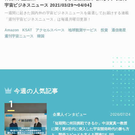
宇宙ビジネスニュース 2021/03/29〜04/04】
一週間に起きた国内外の宇宙ビジネスニュースを厳選してお届けする連載
「週刊宇宙ビジネスニュース」は毎週月曜日更新！
Amazon
KSAT
アクセルスペース
地球観測サービス
投資
通信衛星
週刊宇宙ニュース
韓国
今週の人気記事
1
企業人インタビュー
2026/07/24
「短期間に何回挑戦できるか」中須賀真一教授
に聞く第4世代に突入した宇宙開発時代の勝ち方
と、開発スピードを支える調達DX_PR