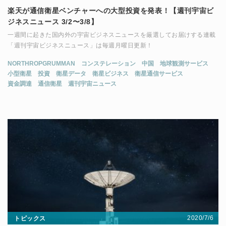
楽天が通信衛星ベンチャーへの大型投資を発表！【週刊宇宙ビ
ジネスニュース 3/2〜3/8】
一週間に起きた国内外の宇宙ビジネスニュースを厳選してお届けする連載
「週刊宇宙ビジネスニュース」は毎週月曜日更新！
NORTHROPGRUMMAN
コンステレーション
中国
地球観測サービス
小型衛星
投資
衛星データ
衛星ビジネス
衛星通信サービス
資金調達
通信衛星
週刊宇宙ニュース
2020/7/6
トピックス