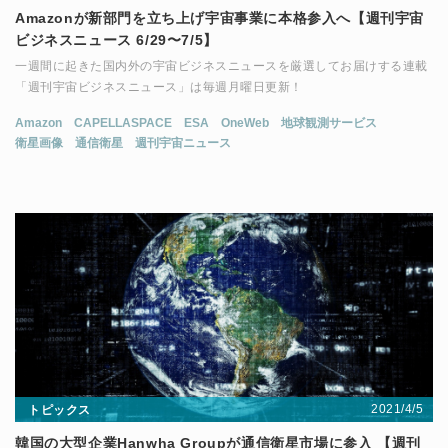
Amazonが新部門を立ち上げ宇宙事業に本格参入へ【週刊宇宙
ビジネスニュース 6/29〜7/5】
一週間に起きた国内外の宇宙ビジネスニュースを厳選してお届けする連載
「週刊宇宙ビジネスニュース」は毎週月曜日更新！
Amazon
CAPELLASPACE
ESA
OneWeb
地球観測サービス
衛星画像
通信衛星
週刊宇宙ニュース
2021/4/5
トピックス
韓国の大型企業Hanwha Groupが通信衛星市場に参入 【週刊