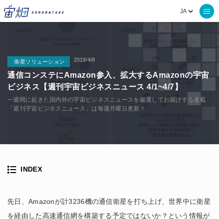
2019/4/8
衛星ソリューション
通信コンステにAmazon参入、拡大するAmazonの宇宙
ビジネス【週刊宇宙ビジネスニュース 4/1~4/7】
一週間に起きた国内外の宇宙ビジネスニュースを厳選してお届けする連載
「週刊宇宙ビジネスニュース」は毎週月曜日更新！
INDEX
先日、Amazonが計3236機の通信衛星を打ち上げ、世界中に衛星
を経由した高速通信網を構築する予定ではないか？という情報が