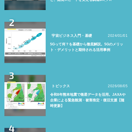
2
宇宙ビジネス入門・基礎
2024/01/01
5Gって何？を基礎から徹底解説。5Gのメリッ
ト・デメリットと期待される活用事例
3
トピックス
2026/08/05
令和8年熊本地震で衛星データを活用。JAXAや
企業による緊急観測・被害推定・復旧支援【随
時更新】
4