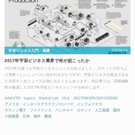
2018/1/4
宇宙ビジネス入門・基礎
2017年宇宙ビジネス業界で何が起こったか
2017年も様々な宇宙ビジネスニュースがありました。 ロケットの打ち上
げ等華々しいニュースに目が行きがちですが、宇宙ビジネスの視点でみる
と注目すべきニュースは他にもたくさんあります。本記事では、宙畑編集
部が厳選した2017年宇宙ビジネストレンドを紹介します。
HAKUTO
ispace
Rocket Lab
ULA
VECTORSPACESYSTEMS
アメリカ
インターステラテクノロジーズ
インフォステラ
キヤノン電子
ファイナンス
ベンチャー
ロケット
人工衛星
国内
小型衛星
日本
海外
製造