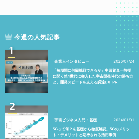
今週の人気記事
1
企業人インタビュー
2026/07/24
「短期間に何回挑戦できるか」中須賀真一教授
に聞く第4世代に突入した宇宙開発時代の勝ち方
と、開発スピードを支える調達DX_PR
2
宇宙ビジネス入門・基礎
2024/01/01
5Gって何？を基礎から徹底解説。5Gのメリッ
ト・デメリットと期待される活用事例