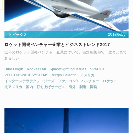
2017/5/15
トピックス
ロケット開発ベンチャー企業とビジネストレンド2017
近年のロケット開発ベンチャー企業について、宙畑編集部で一度まとめて
みました
Blue Origin
Rocket Lab
Spaceflight industries
SPACEX
VECTORSPACESYSTEMS
Virgin Galactic
アメリカ
インターステラテクノロジーズ
ファルコン9
ベンチャー
ロケット
北アメリカ
国内
打ち上げサービス
海外
製造
開発