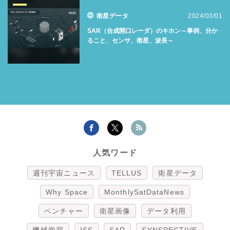
衛星データ
2024/03/01
SAR（合成開口レーダ）のキホン～事例、分か
ること、センサ、衛星、波長～
人気ワード
週刊宇宙ニュース
TELLUS
衛星データ
Why Space
MonthlySatDataNews
ベンチャー
衛星画像
データ利用
機械学習
ISS
SAR
SYNSPECTIVE