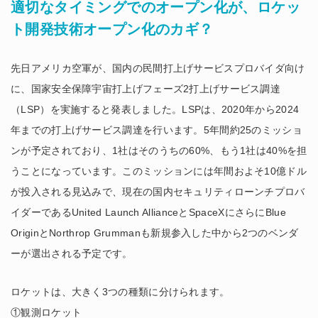
適切なタイミングでのオープン化が、ロケッ
ト開発技術オープン化のカギ？
先日アメリカ空軍が、国内の民間打上げサービスプロバイダ向け
に、国家安全保障宇宙打上げフェーズ2打上げサービス調達
（LSP）を実施すると発表しました。LSPは、2020年から2024
年までの打上げサービス調達を行います。5年間約25のミッショ
ンが予定されており、1社はそのうちの60%、もう1社は40%を担
うことになっています。このミッションには年間およそ10億ドル
が投入される見込みで、現在の国内セキュリティローンチプロバ
イダーであるUnited Launch AllianceとSpaceXにさらにBlue
OriginとNorthrop Grummanも新規参入した中から2つのベンダ
ーが選出される予定です。
ロケットは、大きく3つの種類に分けられます。
①観測ロケット