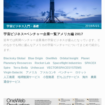
2018/5/15
宇宙ビジネス入門・基礎
宇宙ビジネス×ベンチャー企業一覧アメリカ編 2017
近年では民間ベンチャー企業発の宇宙ビジネスが盛んになっています。そ
のなかでも特に盛んなアメリカの宇宙ベンチャーについてまとめて紹介し
ます。
Blacksky Global
Blue Origin
OneWeb
Orbital Insight
Planet
Planetary Resources
Rocket Lab
Spaceflight industries
SPACEX
Spire
Terra Bella
Urthecast
VECTORSPACESYSTEMS
Virgin Galactic
アメリカ
ファルコン9
ベンチャー
ロケット
人工衛星
地球観測サービス
小型衛星
打ち上げサービス
海外
農業
通信サービス