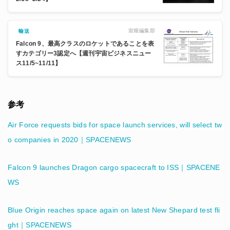
宙畑編集部
輸送
Falcon 9、最高クラスのロケットであることを表
すカテゴリー3認定へ【週刊宇宙ビジネスニュー
ス11/5~11/11】
参考
Air Force requests bids for space launch services, will select tw
o companies in 2020｜SPACENEWS
Falcon 9 launches Dragon cargo spacecraft to ISS｜SPACENE
WS
Blue Origin reaches space again on latest New Shepard test fli
ght｜SPACENEWS