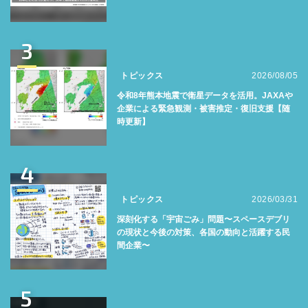
3
トピックス
2026/08/05
令和8年熊本地震で衛星データを活用。JAXAや
企業による緊急観測・被害推定・復旧支援【随
時更新】
4
トピックス
2026/03/31
深刻化する「宇宙ごみ」問題〜スペースデブリ
の現状と今後の対策、各国の動向と活躍する民
間企業〜
5