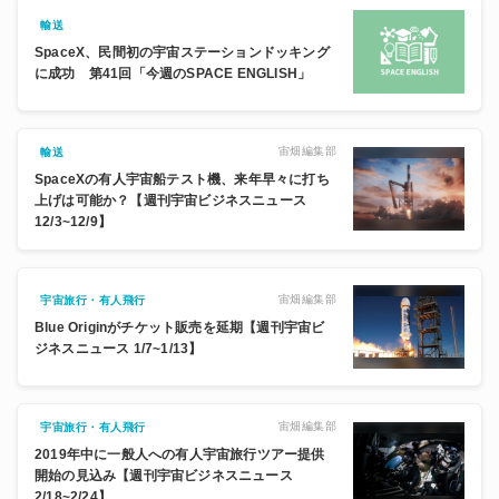
輸送
SpaceX、民間初の宇宙ステーションドッキング
に成功 第41回「今週のSPACE ENGLISH」
宙畑編集部
輸送
SpaceXの有人宇宙船テスト機、来年早々に打ち
上げは可能か？【週刊宇宙ビジネスニュース
12/3~12/9】
宙畑編集部
宇宙旅行・有人飛行
Blue Originがチケット販売を延期【週刊宇宙ビ
ジネスニュース 1/7~1/13】
宙畑編集部
宇宙旅行・有人飛行
2019年中に一般人への有人宇宙旅行ツアー提供
開始の見込み【週刊宇宙ビジネスニュース
2/18~2/24】