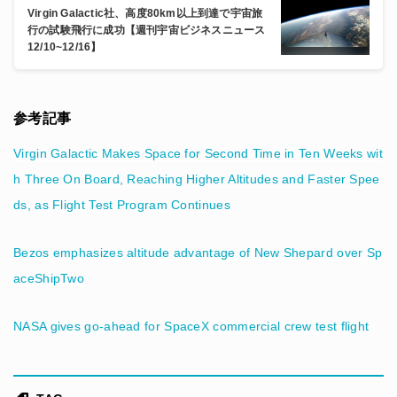
Virgin Galactic社、高度80km以上到達で宇宙旅
行の試験飛行に成功【週刊宇宙ビジネスニュース
12/10~12/16】
参考記事
Virgin Galactic Makes Space for Second Time in Ten Weeks wit
h Three On Board, Reaching Higher Altitudes and Faster Spee
ds, as Flight Test Program Continues
Bezos emphasizes altitude advantage of New Shepard over Sp
aceShipTwo
NASA gives go-ahead for SpaceX commercial crew test flight