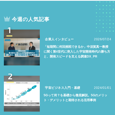
今週の人気記事
1
企業人インタビュー
2026/07/24
「短期間に何回挑戦できるか」中須賀真一教授
に聞く第4世代に突入した宇宙開発時代の勝ち方
と、開発スピードを支える調達DX_PR
2
宇宙ビジネス入門・基礎
2024/01/01
5Gって何？を基礎から徹底解説。5Gのメリッ
ト・デメリットと期待される活用事例