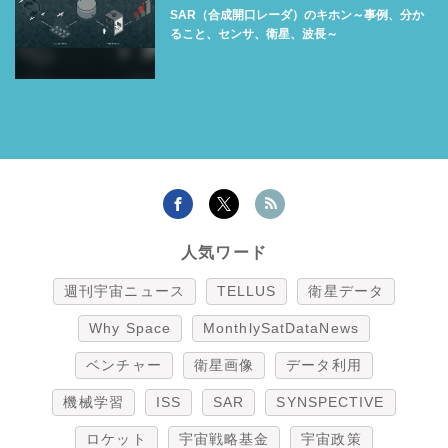
SAR（合成開口レーダ）のキホン～事例、分か
ること、センサ、衛星、波長～
人気ワード
週刊宇宙ニュース
TELLUS
衛星データ
Why Space
MonthlySatDataNews
ベンチャー
衛星画像
データ利用
機械学習
ISS
SAR
SYNSPECTIVE
ロケット
宇宙戦略基金
宇宙政策