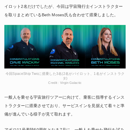
イロット2名だけでしたが、今回は宇宙飛行士インストラクター
を取りまとめているBeth Moses氏も合わせて搭乗しました。
今回SpaceShip Twoに搭乗した3名(2名がパイロット、1名がインストラク
タ)
Credit : Virgin Galactic
一般人を乗せる宇宙旅行ツアーに向けて、乗客に指導するインス
トラクターに搭乗させており、サービスインを見据えて着々と準
備が進んでいる様子が見て取れます。
アポロ11号着陸50周年となる7月に、一般人を乗せた飛行を試み