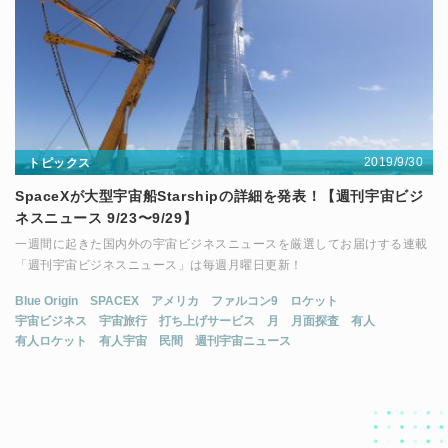
2019/9/30
トピックス
SpaceXが大型宇宙船Starshipの詳細を発表！【週刊宇宙ビジ
ネスニュース 9/23〜9/29】
一週間に起きた国内外の宇宙ビジネスニュースを厳選してお届けする連載
「週刊宇宙ビジネスニュース」は毎週月曜日更新！
Blue Origin
SPACEX
アメリカ
ファルコン9
ロケット
宇宙ビジネス
宇宙旅行
打ち上げサービス
月
月面探査
有人
有人ロケット
有人宇宙
民間
週刊宇宙ニュース