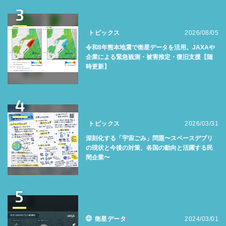
3
トピックス
2026/08/05
令和8年熊本地震で衛星データを活用。JAXAや
企業による緊急観測・被害推定・復旧支援【随
時更新】
4
トピックス
2026/03/31
深刻化する「宇宙ごみ」問題〜スペースデブリ
の現状と今後の対策、各国の動向と活躍する民
間企業〜
5
衛星データ
2024/03/01