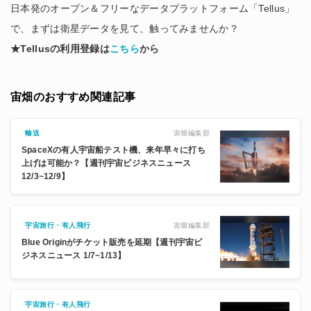
日本発のオープン＆フリーなデータプラットフォーム「Tellus」
で、まずは衛星データを見て、触ってみませんか？
★Tellusの利用登録は
こちら
から
宙畑のおすすめ関連記事
宙畑編集部
輸送
SpaceXの有人宇宙船テスト機、来年早々に打ち
上げは可能か？【週刊宇宙ビジネスニュース
12/3~12/9】
宙畑編集部
宇宙旅行・有人飛行
Blue Originがチケット販売を延期【週刊宇宙ビ
ジネスニュース 1/7~1/13】
宇宙旅行・有人飛行