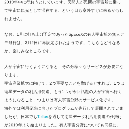
2019年中に行おうとしています。民間人が民間の宇宙船に乗っ
て宇宙に観光として滞在する、という日も案外すぐに来るかもし
れません。
なお、1月に打ち上げ予定であったSpaceXの有人宇宙船の無人デ
モ飛行は、3月2日に再設定されたようです。こちらもどうなる
か、楽しみなところです。
人が宇宙に行くようになると、その分様々なサービスが必要にな
ります。
宇宙産業拡大に向けて、2つ重要なことを挙げるとすれば、1つは
衛星データの利活用促進、もう1つが今回話題の人が宇宙へ行く
ようになること、つまりは有人宇宙分野のサービス化です。
海外では利用促進に向けたプログラムが先行して展開されていま
したが、日本でも
Tellus
を通して衛星データ利活用促進の仕掛け
が2019年より始まりました。有人宇宙分野についても同様に、