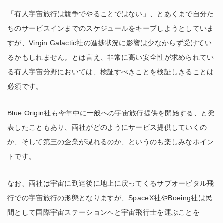
「有人宇宙旅行は競争でやることではない」、とあくまで自分た
ちのサービスインまでのスケジュールをキープしようとしていま
すが、Virgin Galactic社の進捗状況に影響は少なからず受けてい
るかもしれません。とは言え、非常に高い安全性が求められてい
る有人宇宙分野においては、検証すべきことを検証しきることは
必須です。
Blue Origin社も今年中に一般への宇宙旅行提供を開始する、と発
表したこともあり、両社がどのようにサービス提供していくの
か、そして第三の企業が現れるのか、というのも楽しみなポイン
トです。
なお、両社は宇宙に到達後に地上に戻ってくるサブオービタル飛
行での宇宙旅行の形態となりますが、SpaceX社やBoeing社は民
間として国際宇宙ステーションへと宇宙飛行士を運ぶことを