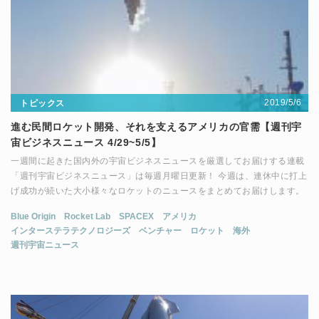
2019/5/6
トピックス
進む民間ロケット開発、それを支えるアメリカの官需【週刊宇
宙ビジネスニュース 4/29~5/5】
一週間に起きた国内外の宇宙ビジネスニュースを厳選してお届けする連載
「週刊宇宙ビジネスニュース」は毎週月曜日更新！ 今週は、連休中に打上
げ成功が続いた大小様々なロケットのニュースをまとめてお届けします。
Blue Origin
Rocket Lab
SPACEX
アメリカ
インターステラテクノロジーズ
ベンチャー
ロケット
海外
週刊宇宙ニュース