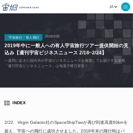
2019/2/25
宇宙旅行・有人飛行
2019年中に一般人への有人宇宙旅行ツアー提供開始の見
込み【週刊宇宙ビジネスニュース 2/18~2/24】
一週間に起きた国内外の宇宙ビジネスニュースを厳選してお届けする連載
「週刊宇宙ビジネスニュース」は毎週月曜日更新！
INDEX
2/22、Virgin Galactic社のSpaceShipTwoが再び到達高度80kmを
超え、宇宙への飛行に成功させました。2018年末の飛行時はパ