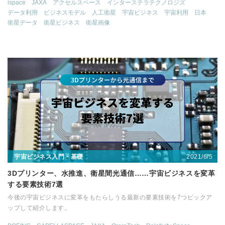
ispace
JAXA
アクセルスペース
インターステラテクノロジズ
データ利用
ビジネスモデル
人工衛星
宇宙ビジネス
宇宙利用
日本
衛星データ
衛星ビジネス
衛星画像
2021/6/5
宇宙ビジネス入門・基礎
3Dプリンター、水推進、衛星間光通信……宇宙ビジネスを変革
する要素技術7選
今後の宇宙ビジネスに変革をもたらしうる最新の要素技術を7つピックア
ップして紹介します。