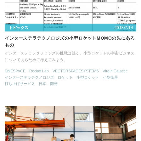
2018/7/14
トピックス
インターステラテクノロジズの小型ロケットMOMOの先にある
もの
インターステラテクノロジズの挑戦は続く。小型ロケットの宇宙ビジネス
についてあらためて考えてみよう。
ONESPACE
Rocket Lab
VECTORSPACESYSTEMS
Virgin Galactic
インターステラテクノロジズ
ロケット
小型ロケット
小型衛星
打ち上げサービス
日本
開発