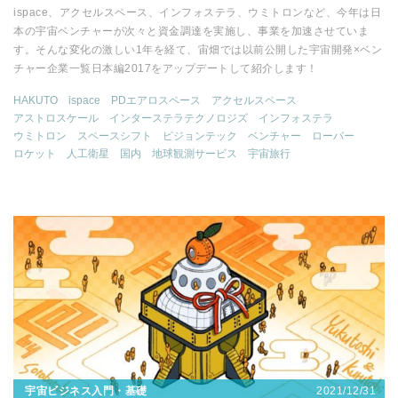
ispace、アクセルスペース、インフォステラ、ウミトロンなど、今年は日
本の宇宙ベンチャーが次々と資金調達を実施し、事業を加速させていま
す。そんな変化の激しい1年を経て、宙畑では以前公開した宇宙開発×ベン
チャー企業一覧日本編2017をアップデートして紹介します！
HAKUTO
ispace
PDエアロスペース
アクセルスペース
アストロスケール
インターステラテクノロジズ
インフォステラ
ウミトロン
スペースシフト
ピジョンテック
ベンチャー
ローバー
ロケット
人工衛星
国内
地球観測サービス
宇宙旅行
2021/12/31
宇宙ビジネス入門・基礎