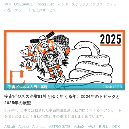
MHI
ONESPACE
Rocket Lab
インターステラテクノロジズ
ロケット
小型ロケット
打ち上げサービス
2024/12/30
宇宙ビジネス入門・基礎
宇宙ビジネス企業81社とゆく年くる年、2024年のトピックと
2025年の展望
2024年、日本で活動された宇宙関連企業81社のゆく年くる年アンケート
をまとめました！各社の2025年の市場予測もまとめています。
ABLab
Agriee
Archeda
ASTRO GATE
AstroX
AWS
BULL
IDDK