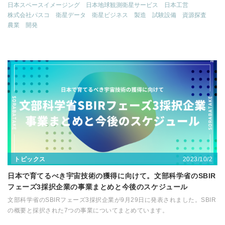
日本スペースイメージング
日本地球観測衛星サービス
日本工営
株式会社パスコ
衛星データ
衛星ビジネス
製造
試験設備
資源探査
農業
開発
2023/10/2
トピックス
日本で育てるべき宇宙技術の獲得に向けて。文部科学省のSBIR
フェーズ3採択企業の事業まとめと今後のスケジュール
文部科学省のSBIRフェーズ3採択企業が9月29日に発表されました。SBIR
の概要と採択された7つの事業についてまとめています。