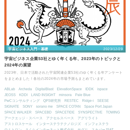
2023/12/29
宇宙ビジネス入門・基礎
宇宙ビジネス企業53社とゆく年くる年、2023年のトピックと
2024年の展望
2023年、日本で活動された宇宙関連企業53社のゆく年くる年アンケート
をまとめました！各社の2024年の市場予測もまとめています。
ABLab
Archeda
DigitalBlast
ElevationSpace
IDDK
ispace
JEOSS
KDDI
LAND INSIGHT
minsora
Pale Blue
PwCコンサルティング
QPS研究所
RESTEC
Ridge-i
SEESE
SIGNATE
SONY
sorano me
SPACE COTAN
Space Port Japan
SPACE WALKER
SPACEBD
SPACETIDE
SYNSPECTIVE
TOWING
アークエッジ・スペース
アクセルスペース
アグリライト
アストロスケール
インターステラテクノロジズ
インフォステラ
ウミトロン
さくらインターネット株式会社
サグリ
スカパーJSAT