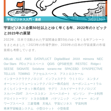
2022/12/27
宇宙ビジネス入門・基礎
宇宙ビジネス企業50社以上とゆく年くる年、2022年のトピック
と2023年の展望
2022年、日本で活動された宇宙関連企業55社のゆく年くる年アンケート
をまとめました！2023年の市場予測や、2030年の日本の宇宙産業の市場
規模も考察しています。
ABLab
ALE
AWS
DATAFLUCT
DigitalBlast
JAXA
minsora
NEC
Our Stars
PDエアロスペース
QGIS
QPS研究所
RESTEC
Ridge-i
SEESE
SIGNATE
Solafune
sorano me
SPACEBD
SYNSPECTIVE
TELLUS
TOWING
アクセルスペース
アストロスケール
インターステラテクノロジズ
インフォステラ
ウミトロン
エンタメ
オーシャンソリューションテクノロジー株式会社
カーボンニュートラル
さくらインターネット株式会社
サグリ
スカイゲートテクノロジズ
スカパーJSAT
スペースコタン
スペースポート
ゼンリン
データ利用
デロイトトーマツ
トヨタ自動車
パナソニック
ベンチャー
ホンダ
ワープスペース
三菱電機
天地人
宇宙ビジネス
宇宙利用
将来宇宙輸送システム
小型ロケット
小型衛星