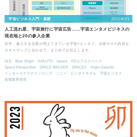
2021/9/21
宇宙ビジネス入門・基礎
人工流れ星、宇宙旅行に宇宙広告……宇宙エンタメビジネスの
現在地と20の参入企業
近年、参入する企業が増えてきている宇宙×エンタメ。企業やその内容を
カオスマップと合わせて、まとめてお伝えします。
ALE
Blue Origin
HAKUTO
ispace
PDエアロスペース
Space Perspective
SPACE WALKER
SPACEX
Virgin Galactic
インターステラテクノロジズ
ソニー
ビジネスモデル
宇宙ビジネス
宙畑業界研究