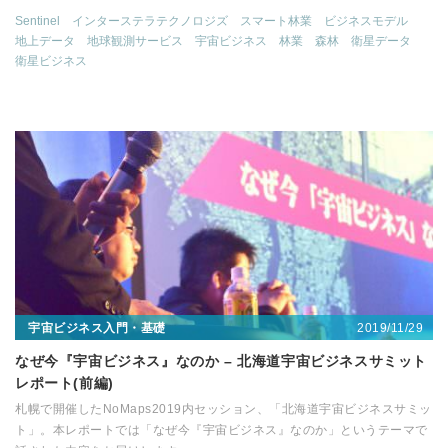
Sentinel
インターステラテクノロジズ
スマート林業
ビジネスモデル
地上データ
地球観測サービス
宇宙ビジネス
林業
森林
衛星データ
衛星ビジネス
2019/11/29
宇宙ビジネス入門・基礎
なぜ今『宇宙ビジネス』なのか – 北海道宇宙ビジネスサミット
レポート(前編)
札幌で開催したNoMaps2019内セッション、「北海道宇宙ビジネスサミッ
ト」。本レポートでは「なぜ今『宇宙ビジネス』なのか」というテーマで