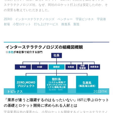
ステラテクノロジズ社。なぜ、同社のロケット打上げは安定したのか、そ
の背景を教えていただきました。
ZERO
インターステラテクノロジズ
ベンチャー
宇宙ビジネス
宇宙港
射場
小型ロケット
打ち上げサービス
推進系
製造
2022/7/4
トピックス
「業界が違うと躊躇するのはもったいない」ISTに学ぶロケット
の基礎とロケット開発に求められる人材とは
宇宙業界以外の業界から、小型ロケットを開発するインターステラテクノ