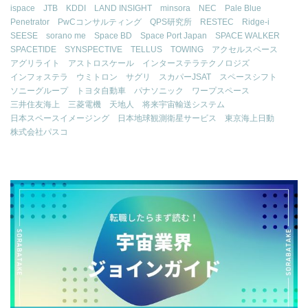
ispace
JTB
KDDI
LAND INSIGHT
minsora
NEC
Pale Blue
Penetrator
PwCコンサルティング
QPS研究所
RESTEC
Ridge-i
SEESE
sorano me
Space BD
Space Port Japan
SPACE WALKER
SPACETIDE
SYNSPECTIVE
TELLUS
TOWING
アクセルスペース
アグリライト
アストロスケール
インターステラテクノロジズ
インフォステラ
ウミトロン
サグリ
スカパーJSAT
スペースシフト
ソニーグループ
トヨタ自動車
パナソニック
ワープスペース
三井住友海上
三菱電機
天地人
将来宇宙輸送システム
日本スペースイメージング
日本地球観測衛星サービス
東京海上日動
株式会社パスコ