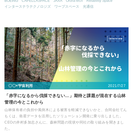
BOEING
CAPELLASPACE
JAXA
OroraTech
Relativity Space
インターステラテクノロジズ
ワープスペース
光通信
2021/7/27
〇〇×宇宙利用
「赤字になるから伐採できない…」期待と課題が混在する山林
管理の今とこれから
山林保有者の負担や風倒木による被害を軽減できないかと、合同会社てん
もくは、衛星データを活用したソリューション開発に乗り出しました。
CEOの井村多加志さんに、森林問題の現状や同社の取り組みを聞きまし
た。