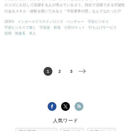
ロジズに入社して活躍する人が増えているそう。同社で活躍できる可能性
のあるスキル・経験を聞いてみると「宇宙業界の壁」なんてなかった!?
ZERO
インターステラテクノロジズ
ベンチャー
宇宙ビジネス
宇宙ビジネスで働く
宇宙港
射場
小型ロケット
打ち上げサービス
採用
推進系
求人
1
2
3
>
人気ワード