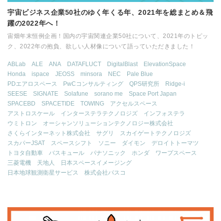
宇宙ビジネス企業50社のゆく年くる年、2021年を総まとめ＆飛
躍の2022年へ！
宙畑年末恒例企画！国内の宇宙関連企業50社について、2021年のトピッ
ク、2022年の抱負、欲しい人材像について語っていただきました！
ABLab
ALE
ANA
DATAFLUCT
DigitalBlast
ElevationSpace
Honda
ispace
JEOSS
minsora
NEC
Pale Blue
PDエアロスペース
PwCコンサルティング
QPS研究所
Ridge-i
SEESE
SIGNATE
Solafune
sorano me
Space Port Japan
SPACEBD
SPACETIDE
TOWING
アクセルスペース
アストロスケール
インターステラテクノロジズ
インフォステラ
ウミトロン
オーシャンソリューションテクノロジー株式会社
さくらインターネット株式会社
サグリ
スカイゲートテクノロジズ
スカパーJSAT
スペースシフト
ソニー
ダイモン
デロイトトーマツ
トヨタ自動車
バスキュール
パナソニック
ホンダ
ワープスペース
三菱電機
天地人
日本スペースイメージング
日本地球観測衛星サービス
株式会社パスコ