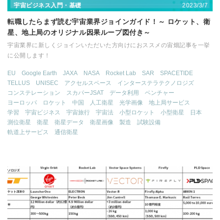
2023/3/7
宇宙ビジネス入門・基礎
転職したらまず読む宇宙業界ジョインガイド！～ ロケット、衛
星、地上局のオリジナル因果ループ図付き～
宇宙業界に新しくジョインいただいた方向けにおススメの宙畑記事を一挙
に公開します！
EU
Google Earth
JAXA
NASA
Rocket Lab
SAR
SPACETIDE
TELLUS
UNISEC
アクセルスペース
インターステラテクノロジズ
コンステレーション
スカパーJSAT
データ利用
ベンチャー
ヨーロッパ
ロケット
中国
人工衛星
光学画像
地上局サービス
学習
宇宙ビジネス
宇宙旅行
宇宙法
小型ロケット
小型衛星
日本
測位衛星
衛星
衛星データ
衛星画像
製造
試験設備
軌道上サービス
通信衛星