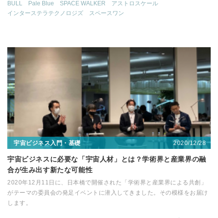
BULL
Pale Blue
SPACE WALKER
アストロスケール
インターステラテクノロジズ
スペースワン
2020/12/28
宇宙ビジネス入門・基礎
宇宙ビジネスに必要な「宇宙人材」とは？学術界と産業界の融
合が生み出す新たな可能性
2020年12月11日に、日本橋で開催された「学術界と産業界による共創」
がテーマの委員会の発足イベントに潜入してきました。その模様をお届け
します。