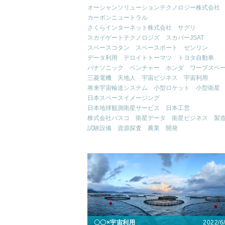
オーシャンソリューションテクノロジー株式会社
カーボンニュートラル
さくらインターネット株式会社
サグリ
スカイゲートテクノロジズ
スカパーJSAT
スペースコタン
スペースポート
ゼンリン
データ利用
デロイトトーマツ
トヨタ自動車
パナソニック
ベンチャー
ホンダ
ワープスペ
三菱電機
天地人
宇宙ビジネス
宇宙利用
将来宇宙輸送システム
小型ロケット
小型衛星
日本スペースイメージング
日本地球観測衛星サービス
日本工営
株式会社パスコ
衛星データ
衛星ビジネス
製
試験設備
資源探査
農業
開発
2022/6
〇〇×宇宙利用