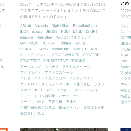
とめ
ゆく
2023年、日本で活動された宇宙関連企業53社のゆく
5年
年くる年アンケートをまとめました！各社の2024年
202
の市場予測もまとめています。
PES
X
ABLab
Archeda
DigitalBlast
ElevationSpace
ANA
IDDK
ispace
JEOSS
KDDI
LAND INSIGHT
Astrob
minsora
Pale Blue
PwCコンサルティング
CAPE
QPS研究所
RESTEC
Ridge-i
SEESE
GHGS
SIGNATE
SONY
sorano me
SPACE COTAN
Intuit
Space Port Japan
SPACE WALKER
SPACEBD
MDA
G
SPACETIDE
SYNSPECTIVE
TOWING
SAR
ール
アークエッジ・スペース
アクセルスペース
Spacef
アグリライト
アストロスケール
Virgin
インターステラテクノロジズ
インフォステラ
ウクラ
ウミトロン
さくらインターネット株式会社
サグリ
データ
スカパーJSAT
スペースコタン
スペースシフト
宇宙ビ
ソニー
トヨタ自動車
パナソニック
衛星ビ
ワープスペース
三菱電機
天地人
週刊宇
将来宇宙輸送システム
損保ジャパン
東京海上日動
株式会社パスコ