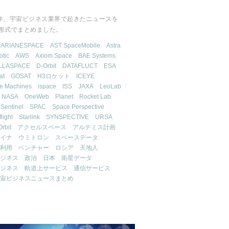
2年、宇宙ビジネス業界で起きたニュースを
T形式でまとめました。
ARIANESPACE
AST SpaceMobile
Astra
otic
AWS
Axiom Space
BAE Systems
LLASPACE
D-Orbit
DATAFLUCT
ESA
at
GOSAT
H3ロケット
ICEYE
ive Machines
ispace
ISS
JAXA
LeoLab
NASA
OneWeb
Planet
Rocket Lab
Sentinel
SPAC
Space Perspective
light
Starlink
SYNSPECTIVE
URSA
Orbit
アクセルスペース
アルテミス計画
イナ
ウミトロン
スペースデータ
利用
ベンチャー
ロシア
天地人
ジネス
政治
日本
衛星データ
ジネス
軌道上サービス
通信サービス
宙ビジネスニュースまとめ