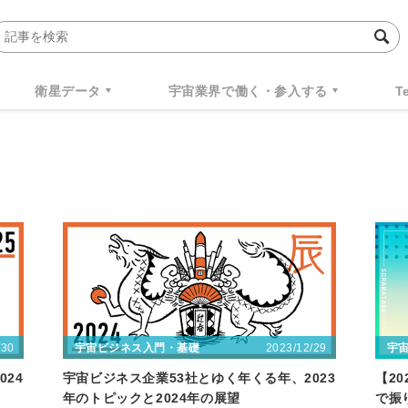
衛星データ
宇宙業界で働く・参入する
T
/30
2023/12/29
宇宙ビジネス入門・基礎
宇
24
宇宙ビジネス企業53社とゆく年くる年、2023
【2
年のトピックと2024年の展望
で振