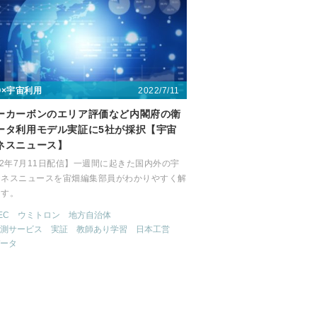
2022/7/11
〇×宇宙利用
ーカーボンのエリア評価など内閣府の衛
ータ利用モデル実証に5社が採択【宇宙
ネスニュース】
22年7月11日配信】一週間に起きた国内外の宇
ジネスニュースを宙畑編集部員がわかりやすく解
ます。
EC
ウミトロン
地方自治体
測サービス
実証
教師あり学習
日本工営
ータ