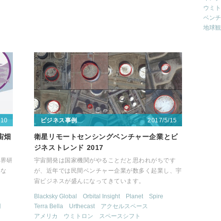
ウミト
ベンチ
地球観
/10
2017/5/15
ビジネス事例
宙畑
衛星リモートセンシングベンチャー企業とビ
ジネストレンド 2017
業界研
宇宙開発は国家機関がやることだと思われがちです
せな
が、近年では民間ベンチャー企業が数多く起業し、宇
宙ビジネスが盛んになってきています。
Blacksky Global
Orbital Insight
Planet
Spire
用
Terra Bella
Urthecast
アクセルスペース
アメリカ
ウミトロン
スペースシフト