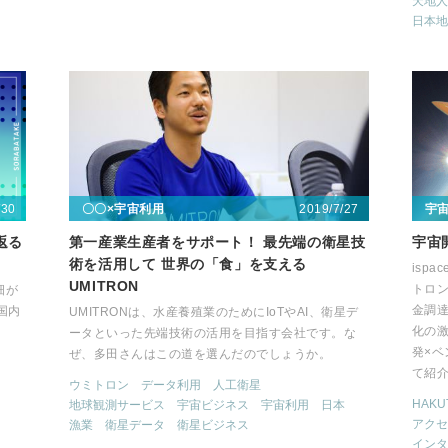
天地人
日本地
/30
2019/7/27
〇〇×宇宙利用
宇
返る
第一産業生産者をサポート！ 最先端の衛星技
宇宙
術を活用して 世界の「食」を支える
isp
UMITRON
トロ
畑が
金調
国内
UMITRONは、水産養殖業のためにIoTやAI、衛星デ
化の
ータといった先端技術の活用を目指す会社です。な
発×ベ
ぜ、多田さんはこの道を選んだのでしょうか。
て紹
ウミトロン
データ利用
人工衛星
HAKU
地球観測サービス
宇宙ビジネス
宇宙利用
日本
アクセ
漁業
衛星データ
衛星ビジネス
インタ