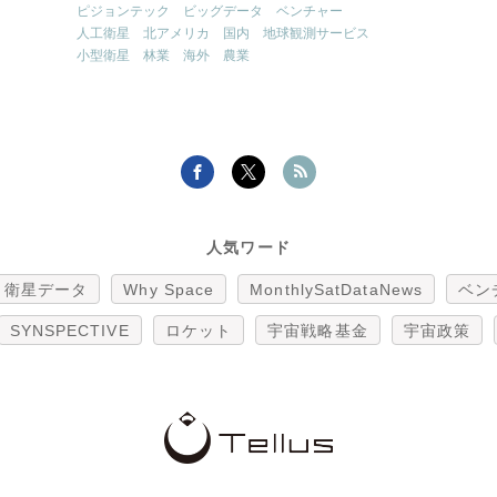
ピジョンテック
ビッグデータ
ベンチャー
人工衛星
北アメリカ
国内
地球観測サービス
小型衛星
林業
海外
農業
人気ワード
衛星データ
Why Space
MonthlySatDataNews
ベン
SYNSPECTIVE
ロケット
宇宙戦略基金
宇宙政策