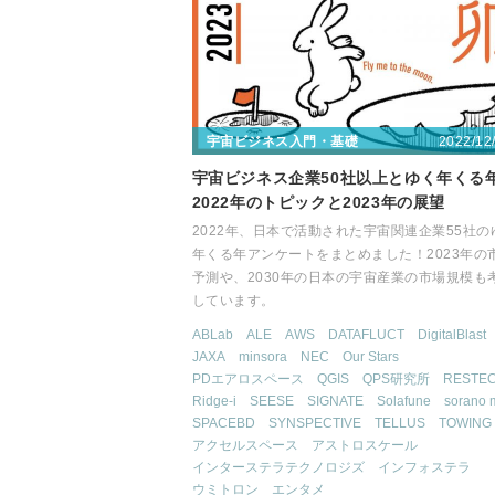
2022/12
宇宙ビジネス入門・基礎
宇宙ビジネス企業50社以上とゆく年くる
2022年のトピックと2023年の展望
2022年、日本で活動された宇宙関連企業55社の
年くる年アンケートをまとめました！2023年の
予測や、2030年の日本の宇宙産業の市場規模も
しています。
ABLab
ALE
AWS
DATAFLUCT
DigitalBlast
JAXA
minsora
NEC
Our Stars
PDエアロスペース
QGIS
QPS研究所
RESTE
Ridge-i
SEESE
SIGNATE
Solafune
sorano 
SPACEBD
SYNSPECTIVE
TELLUS
TOWING
アクセルスペース
アストロスケール
インターステラテクノロジズ
インフォステラ
ウミトロン
エンタメ