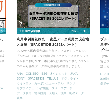
/27
2022/11/16
〇〇×宇宙利用
〇
年、
利用事例百花繚乱！ 衛星データ利用の現在地
ブル
と展望（SPACETIDE 2022レポート）
星デ
ビジ
ゆく
2022年も国内最大級の宇宙ビジネスカンファレンス
市場
「SPACETIDE」では興味深いパネルディスカッショ
【20
考察
ンが目白押しです。本記事では夏に行われたイベント
宙ビ
の中から衛星データの利用事例の整理しました。
説し
ANA
CONSEO
ESG
J-クレジット
JAXA
REST
SONY
SPACETIDE
TELLUS
アグリライト
地球観
C
ウミトロン
カーボンニュートラル
サグリ
衛星デ
me
サプライチェーン排出量
スペースデータ
データ利用
地球観測
天地人
漁業
衛星データ
農業