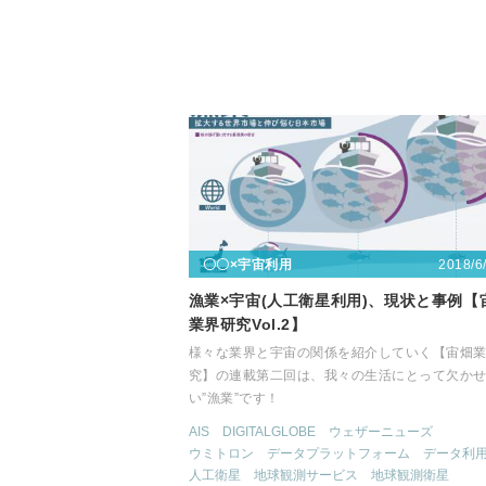
2018/6
〇〇×宇宙利用
漁業×宇宙(人工衛星利用)、現状と事例【
業界研究Vol.2】
様々な業界と宇宙の関係を紹介していく【宙畑
究】の連載第二回は、我々の生活にとって欠か
い”漁業”です！
AIS
DIGITALGLOBE
ウェザーニューズ
ウミトロン
データプラットフォーム
データ利
人工衛星
地球観測サービス
地球観測衛星