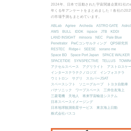
2024年、日本で活動された宇宙関連企業81社の
年くる年アンケートをまとめました！各社の202
の市場予測もまとめています。
ABLab
Agriee
Archeda
ASTRO GATE
Astro
AWS
BULL
IDDK
ispace
JTB
KDDI
LAND INSIGHT
minsora
NEC
Pale Blue
Penetrator
PwCコンサルティング
QPS研究所
RESTEC
Ridge-i
SEESE
sorano me
Space BD
Space Port Japan
SPACE WALKER
SPACETIDE
SYNSPECTIVE
TELLUS
TOWIN
アクセルスペース
アグリライト
アストロスケ
インターステラテクノロジズ
インフォステラ
ウミトロン
サグリ
スカパーJSAT
スペースシフト
ソニーグループ
トヨタ自動車
パナソニック
ワープスペース
三井住友海上
三菱電機
天地人
将来宇宙輸送システム
日本スペースイメージング
日本地球観測衛星サービス
東京海上日動
株式会社パスコ