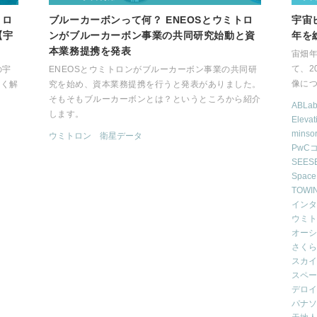
トロ
ブルーカーボンって何？ ENEOSとウミトロ
宇宙
【宇
ンがブルーカーボン事業の共同研究始動と資
年を
本業務提携を発表
宙畑
て、2
の宇
ENEOSとウミトロンがブルーカーボン事業の共同研
像に
すく解
究を始め、資本業務提携を行うと発表がありました。
そもそもブルーカーボンとは？というところから紹介
ABLa
します。
Eleva
minso
ウミトロン
衛星データ
PwC
SEES
Space
TOWI
インタ
ウミト
オーシ
さくら
スカイ
スペー
デロイ
パナソ