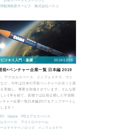
日本スペースイメージング
球観測衛星サービス
株式会社パスコ
2018/12/18
宙ビジネス入門・基礎
開発×ベンチャー企業一覧 日本編 2019
ace、アクセルスペース、インフォステラ、ウミ
ンなど、今年は日本の宇宙ベンチャーが次々と資
達を実施し、事業を加速させています。そんな変
激しい1年を経て、宙畑では以前公開した宇宙開
ンチャー企業一覧日本編2017をアップデートし
介します！
TO
ispace
PDエアロスペース
ルスペース
アストロスケール
ーステラテクノロジズ
インフォステラ