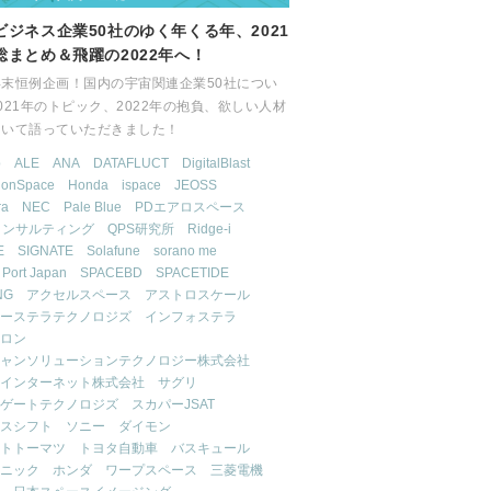
ビジネス企業50社のゆく年くる年、2021
総まとめ＆飛躍の2022年へ！
年末恒例企画！国内の宇宙関連企業50社につい
021年のトピック、2022年の抱負、欲しい人材
ついて語っていただきました！
b
ALE
ANA
DATAFLUCT
DigitalBlast
tionSpace
Honda
ispace
JEOSS
ra
NEC
Pale Blue
PDエアロスペース
コンサルティング
QPS研究所
Ridge-i
E
SIGNATE
Solafune
sorano me
 Port Japan
SPACEBD
SPACETIDE
NG
アクセルスペース
アストロスケール
ーステラテクノロジズ
インフォステラ
ロン
ャンソリューションテクノロジー株式会社
インターネット株式会社
サグリ
ゲートテクノロジズ
スカパーJSAT
スシフト
ソニー
ダイモン
トトーマツ
トヨタ自動車
バスキュール
ニック
ホンダ
ワープスペース
三菱電機