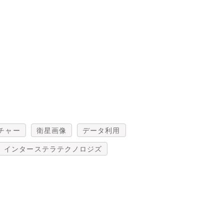
チャー
衛星画像
データ利用
インターステラテクノロジズ