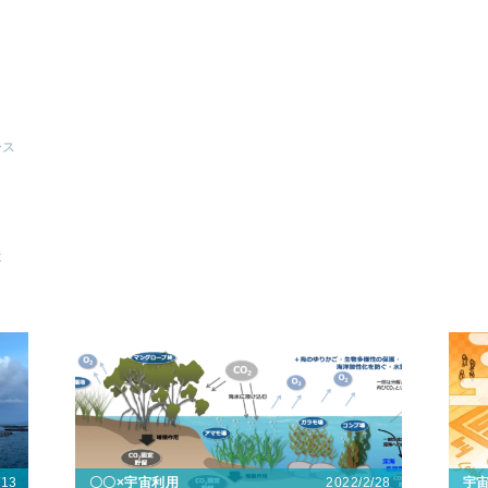
ース
造
/13
2022/2/28
〇〇×宇宙利用
宇