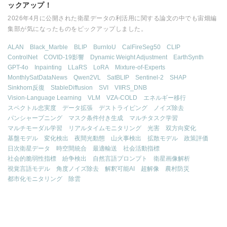
ックアップ！
2026年4月に公開された衛星データの利活用に関する論文の中でも宙畑編
集部が気になったものをピックアップしました。
ALAN
Black_Marble
BLIP
BurnIoU
CalFireSeg50
CLIP
ControlNet
COVID-19影響
Dynamic Weight Adjustment
EarthSynth
GPT-4o
Inpainting
LLaRS
LoRA
Mixture-of-Experts
MonthlySatDataNews
Qwen2VL
SatBLIP
Sentinel-2
SHAP
Sinkhorn反復
StableDiffusion
SVI
VIIRS_DNB
Vision-Language Learning
VLM
VZA-COLD
エネルギー移行
スペクトル忠実度
データ拡張
デストライピング
ノイズ除去
パンシャープニング
マスク条件付き生成
マルチタスク学習
マルチモーダル学習
リアルタイムモニタリング
光害
双方向変化
基盤モデル
変化検出
夜間光動態
山火事検出
拡散モデル
政策評価
日次衛星データ
時空間統合
最適輸送
社会活動指標
社会的脆弱性指標
紛争検出
自然言語プロンプト
衛星画像解析
視覚言語モデル
角度ノイズ除去
解釈可能AI
超解像
農村防災
都市化モニタリング
除雲