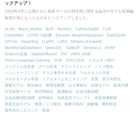
ックアップ！
2026年4月に公開された衛星データの利活用に関する論文の中でも宙畑編
集部が気になったものをピックアップしました。
ALAN
Black_Marble
BLIP
BurnIoU
CalFireSeg50
CLIP
ControlNet
COVID-19影響
Dynamic Weight Adjustment
EarthSynth
GPT-4o
Inpainting
LLaRS
LoRA
Mixture-of-Experts
MonthlySatDataNews
Qwen2VL
SatBLIP
Sentinel-2
SHAP
Sinkhorn反復
StableDiffusion
SVI
VIIRS_DNB
Vision-Language Learning
VLM
VZA-COLD
エネルギー移行
スペクトル忠実度
データ拡張
デストライピング
ノイズ除去
パンシャープニング
マスク条件付き生成
マルチタスク学習
マルチモーダル学習
リアルタイムモニタリング
光害
双方向変化
基盤モデル
変化検出
夜間光動態
山火事検出
拡散モデル
政策評価
日次衛星データ
時空間統合
最適輸送
社会活動指標
社会的脆弱性指標
紛争検出
自然言語プロンプト
衛星画像解析
視覚言語モデル
角度ノイズ除去
解釈可能AI
超解像
農村防災
都市化モニタリング
除雲