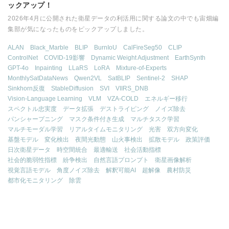
ックアップ！
2026年4月に公開された衛星データの利活用に関する論文の中でも宙畑編
集部が気になったものをピックアップしました。
ALAN
Black_Marble
BLIP
BurnIoU
CalFireSeg50
CLIP
ControlNet
COVID-19影響
Dynamic Weight Adjustment
EarthSynth
GPT-4o
Inpainting
LLaRS
LoRA
Mixture-of-Experts
MonthlySatDataNews
Qwen2VL
SatBLIP
Sentinel-2
SHAP
Sinkhorn反復
StableDiffusion
SVI
VIIRS_DNB
Vision-Language Learning
VLM
VZA-COLD
エネルギー移行
スペクトル忠実度
データ拡張
デストライピング
ノイズ除去
パンシャープニング
マスク条件付き生成
マルチタスク学習
マルチモーダル学習
リアルタイムモニタリング
光害
双方向変化
基盤モデル
変化検出
夜間光動態
山火事検出
拡散モデル
政策評価
日次衛星データ
時空間統合
最適輸送
社会活動指標
社会的脆弱性指標
紛争検出
自然言語プロンプト
衛星画像解析
視覚言語モデル
角度ノイズ除去
解釈可能AI
超解像
農村防災
都市化モニタリング
除雲