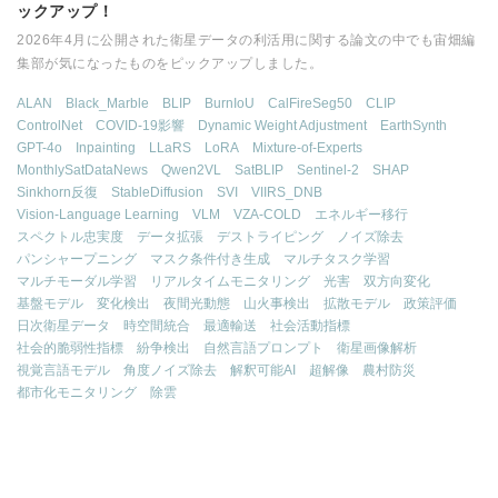
ックアップ！
2026年4月に公開された衛星データの利活用に関する論文の中でも宙畑編
集部が気になったものをピックアップしました。
ALAN
Black_Marble
BLIP
BurnIoU
CalFireSeg50
CLIP
ControlNet
COVID-19影響
Dynamic Weight Adjustment
EarthSynth
GPT-4o
Inpainting
LLaRS
LoRA
Mixture-of-Experts
MonthlySatDataNews
Qwen2VL
SatBLIP
Sentinel-2
SHAP
Sinkhorn反復
StableDiffusion
SVI
VIIRS_DNB
Vision-Language Learning
VLM
VZA-COLD
エネルギー移行
スペクトル忠実度
データ拡張
デストライピング
ノイズ除去
パンシャープニング
マスク条件付き生成
マルチタスク学習
マルチモーダル学習
リアルタイムモニタリング
光害
双方向変化
基盤モデル
変化検出
夜間光動態
山火事検出
拡散モデル
政策評価
日次衛星データ
時空間統合
最適輸送
社会活動指標
社会的脆弱性指標
紛争検出
自然言語プロンプト
衛星画像解析
視覚言語モデル
角度ノイズ除去
解釈可能AI
超解像
農村防災
都市化モニタリング
除雲