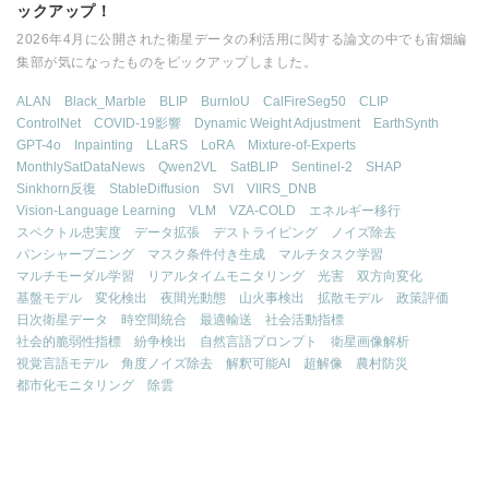
ックアップ！
2026年4月に公開された衛星データの利活用に関する論文の中でも宙畑編
集部が気になったものをピックアップしました。
ALAN
Black_Marble
BLIP
BurnIoU
CalFireSeg50
CLIP
ControlNet
COVID-19影響
Dynamic Weight Adjustment
EarthSynth
GPT-4o
Inpainting
LLaRS
LoRA
Mixture-of-Experts
MonthlySatDataNews
Qwen2VL
SatBLIP
Sentinel-2
SHAP
Sinkhorn反復
StableDiffusion
SVI
VIIRS_DNB
Vision-Language Learning
VLM
VZA-COLD
エネルギー移行
スペクトル忠実度
データ拡張
デストライピング
ノイズ除去
パンシャープニング
マスク条件付き生成
マルチタスク学習
マルチモーダル学習
リアルタイムモニタリング
光害
双方向変化
基盤モデル
変化検出
夜間光動態
山火事検出
拡散モデル
政策評価
日次衛星データ
時空間統合
最適輸送
社会活動指標
社会的脆弱性指標
紛争検出
自然言語プロンプト
衛星画像解析
視覚言語モデル
角度ノイズ除去
解釈可能AI
超解像
農村防災
都市化モニタリング
除雲