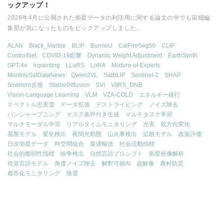
ックアップ！
2026年4月に公開された衛星データの利活用に関する論文の中でも宙畑編
集部が気になったものをピックアップしました。
ALAN
Black_Marble
BLIP
BurnIoU
CalFireSeg50
CLIP
ControlNet
COVID-19影響
Dynamic Weight Adjustment
EarthSynth
GPT-4o
Inpainting
LLaRS
LoRA
Mixture-of-Experts
MonthlySatDataNews
Qwen2VL
SatBLIP
Sentinel-2
SHAP
Sinkhorn反復
StableDiffusion
SVI
VIIRS_DNB
Vision-Language Learning
VLM
VZA-COLD
エネルギー移行
スペクトル忠実度
データ拡張
デストライピング
ノイズ除去
パンシャープニング
マスク条件付き生成
マルチタスク学習
マルチモーダル学習
リアルタイムモニタリング
光害
双方向変化
基盤モデル
変化検出
夜間光動態
山火事検出
拡散モデル
政策評価
日次衛星データ
時空間統合
最適輸送
社会活動指標
社会的脆弱性指標
紛争検出
自然言語プロンプト
衛星画像解析
視覚言語モデル
角度ノイズ除去
解釈可能AI
超解像
農村防災
都市化モニタリング
除雲