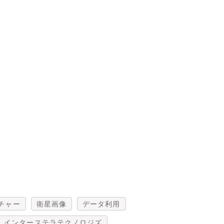
チャー
衛星画像
データ利用
インターステラテクノロジズ