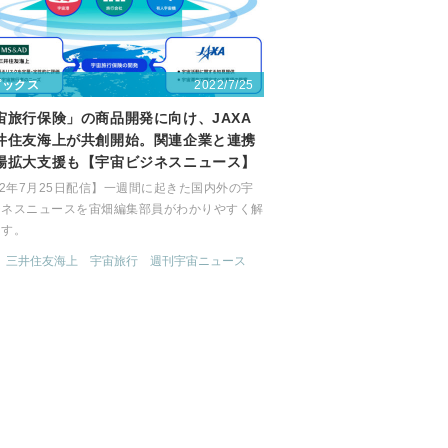
2022/7/25
ピックス
宙旅行保険」の商品開発に向け、JAXA
井住友海上が共創開始。関連企業と連携
場拡大支援も【宇宙ビジネスニュース】
22年7月25日配信】一週間に起きた国内外の宇
ジネスニュースを宙畑編集部員がわかりやすく解
ます。
三井住友海上
宇宙旅行
週刊宇宙ニュース