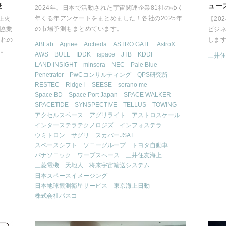
表
ュー
2024年、日本で活動された宇宙関連企業81社のゆく
年くる年アンケートをまとめました！各社の2025年
上火
【20
の市場予測もまとめています。
の協業
ビジ
ぞれの
しま
ABLab
Agriee
Archeda
ASTRO GATE
AstroX
す。
AWS
BULL
IDDK
ispace
JTB
KDDI
三井住
LAND INSIGHT
minsora
NEC
Pale Blue
Penetrator
PwCコンサルティング
QPS研究所
RESTEC
Ridge-i
SEESE
sorano me
Space BD
Space Port Japan
SPACE WALKER
SPACETIDE
SYNSPECTIVE
TELLUS
TOWING
アクセルスペース
アグリライト
アストロスケール
インターステラテクノロジズ
インフォステラ
ウミトロン
サグリ
スカパーJSAT
スペースシフト
ソニーグループ
トヨタ自動車
パナソニック
ワープスペース
三井住友海上
三菱電機
天地人
将来宇宙輸送システム
日本スペースイメージング
日本地球観測衛星サービス
東京海上日動
株式会社パスコ