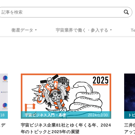
衛星データ
宇宙業界で働く・参入する
T
/18
2024/12/30
宇宙ビジネス入門・基礎
ト
スデ
宇宙ビジネス企業81社とゆく年くる年、2024
三井
年のトピックと2025年の展望
アッ