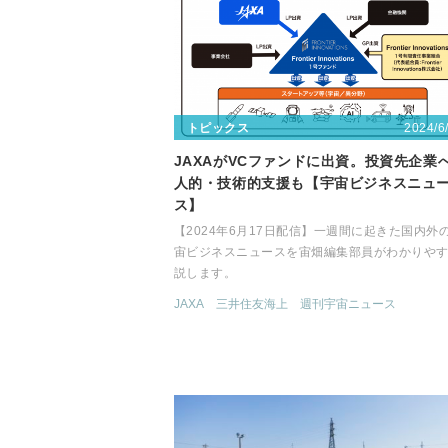
2024/6
トピックス
JAXAがVCファンドに出資。投資先企業
人的・技術的支援も【宇宙ビジネスニュ
ス】
【2024年6月17日配信】一週間に起きた国内外
宙ビジネスニュースを宙畑編集部員がわかりや
説します。
JAXA
三井住友海上
週刊宇宙ニュース