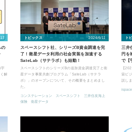
/17
2024/6/11
トピックス
ト
への
スペースシフト社、シリーズB資金調達を完
三井
ー
了！衛星データ利用の社会実装を加速する
円を
SateLab（サテラボ）も始動！
で【
の宇
スペースシフトのシリーズBの追加資金調達完了と衛
【20
すく解
星データ事業共創プログラム「SateLab（サテラ
宙ビ
ボ）」のオープンについて、その概要をまとめまし
説し
た。
ispace
コンステレーション
スペースシフト
三井住友海上
保険
衛星データ