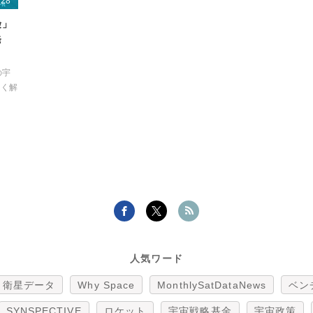
/28
険」
発
の宇
すく解
人気ワード
衛星データ
Why Space
MonthlySatDataNews
ベン
SYNSPECTIVE
ロケット
宇宙戦略基金
宇宙政策