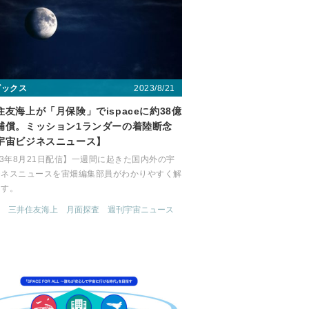
2023/8/21
ピックス
住友海上が「月保険」でispaceに約38億
補償。ミッション1ランダーの着陸断念
宇宙ビジネスニュース】
23年8月21日配信】一週間に起きた国内外の宇
ジネスニュースを宙畑編集部員がわかりやすく解
ます。
三井住友海上
月面探査
週刊宇宙ニュース