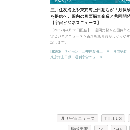
2022/4
トピックス
三井住友海上や東京海上日動らが「月保
を提供へ。国内の月面探査企業と共同開
【宇宙ビジネスニュース】
【2022年4月28日配信】一週間に起きた国内外
宙ビジネスニュースを宙畑編集部員がわかりや
説します。
ispace
ダイモン
三井住友海上
月
月面探査
東京海上日動
週刊宇宙ニュース
週刊宇宙ニュース
TELLUS
機械学習
ISS
SAR