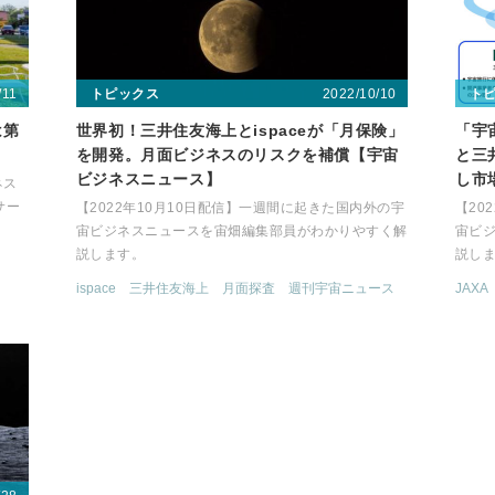
/11
2022/10/10
トピックス
ト
は第
世界初！三井住友海上とispaceが「月保険」
「宇
を開発。月面ビジネスのリスクを補償【宇宙
と三
ビジネスニュース】
し市
ネス
サー
【2022年10月10日配信】一週間に起きた国内外の宇
【20
。
宙ビジネスニュースを宙畑編集部員がわかりやすく解
宙ビ
説します。
説し
ispace
三井住友海上
月面探査
週刊宇宙ニュース
JAXA