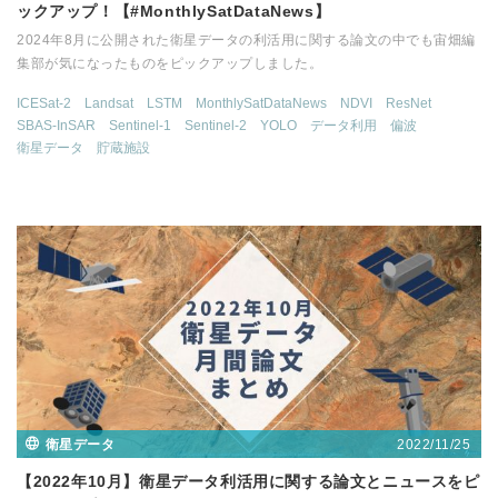
ックアップ！【#MonthlySatDataNews】
2024年8月に公開された衛星データの利活用に関する論文の中でも宙畑編
集部が気になったものをピックアップしました。
ICESat-2
Landsat
LSTM
MonthlySatDataNews
NDVI
ResNet
SBAS-InSAR
Sentinel-1
Sentinel-2
YOLO
データ利用
偏波
衛星データ
貯蔵施設
2022/11/25
衛星データ
【2022年10月】衛星データ利活用に関する論文とニュースをピ