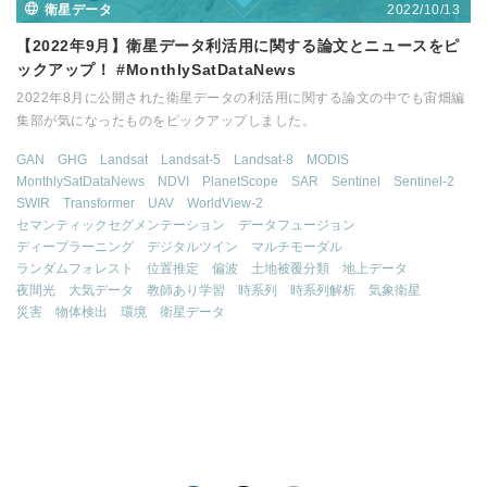
2022/10/13
衛星データ
【2022年9月】衛星データ利活用に関する論文とニュースをピ
ックアップ！ #MonthlySatDataNews
2022年8月に公開された衛星データの利活用に関する論文の中でも宙畑編
集部が気になったものをピックアップしました。
GAN
GHG
Landsat
Landsat-5
Landsat-8
MODIS
MonthlySatDataNews
NDVI
PlanetScope
SAR
Sentinel
Sentinel-2
SWIR
Transformer
UAV
WorldView-2
セマンティックセグメンテーション
データフュージョン
ディープラーニング
デジタルツイン
マルチモーダル
ランダムフォレスト
位置推定
偏波
土地被覆分類
地上データ
夜間光
大気データ
教師あり学習
時系列
時系列解析
気象衛星
災害
物体検出
環境
衛星データ