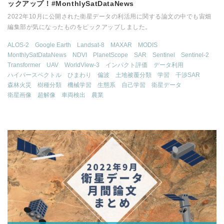
ックアップ！#MonthlySatDataNews
2022年10月に公開された衛星データの利活用に関する論文の中でも宙畑
編集部が気になったものをピックアップしました。
ALOS-2
Google Earth
Landsat-8
MAXAR
MODIS
MonthlySatDataNews
NDVI
PlanetScope
SAR
Sentinel
Sentinel-2
Transformer
UAV
WorldView-3
インパクト評価
データ利用
ハイパースペクトル
ひまわり
偏波
土地被覆分類
学習
干渉SAR
森林火災
樹種分類
機械学習
生態系
自己学習
衛星データ
衛星画像
超解像
車両検出
農業