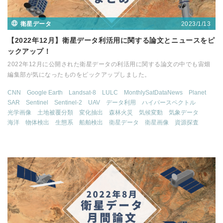
2023/1/13
衛星データ
【2022年12月】衛星データ利活用に関する論文とニュースをピ
ックアップ！
2022年12月に公開された衛星データの利活用に関する論文の中でも宙畑
編集部が気になったものをピックアップしました。
CNN
Google Earth
Landsat-8
LULC
MonthlySatDataNews
Planet
SAR
Sentinel
Sentinel-2
UAV
データ利用
ハイパースペクトル
光学画像
土地被覆分類
変化抽出
森林火災
気候変動
気象データ
海洋
物体検出
生態系
船舶検出
衛星データ
衛星画像
資源探査