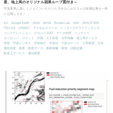
星、地上局のオリジナル因果ループ図付き～
宇宙業界に新しくジョインいただいた方向けにおススメの宙畑記事を一挙
に公開します！
EU
Google Earth
JAXA
NASA
Rocket Lab
SAR
SPACETIDE
TELLUS
UNISEC
アクセルスペース
インターステラテクノロジズ
コンステレーション
スカパーJSAT
データ利用
ベンチャー
ヨーロッパ
ロケット
中国
人工衛星
光学画像
地上局サービス
学習
宇宙ビジネス
宇宙旅行
宇宙法
小型ロケット
小型衛星
日本
測位衛星
衛星
衛星データ
衛星画像
製造
試験設備
軌道上サービス
通信衛星