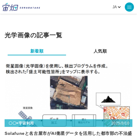
光学画像の記事一覧
新着順
人気順
2025/3/10
〇〇×宇宙利用
Solafuneと名古屋市がAI衛星データを活用した都市部の不法盛