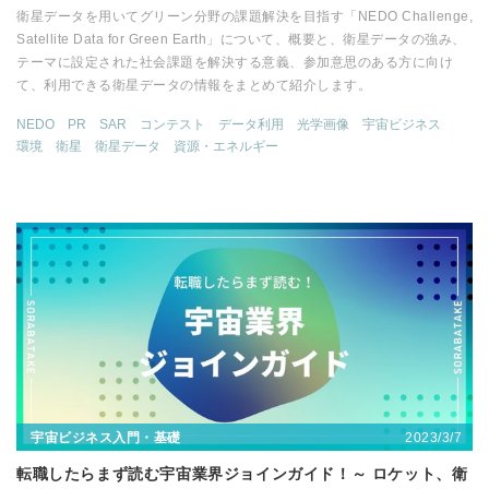
衛星データを用いてグリーン分野の課題解決を目指す「NEDO Challenge,
Satellite Data for Green Earth」について、概要と、衛星データの強み、
テーマに設定された社会課題を解決する意義、参加意思のある方に向け
て、利用できる衛星データの情報をまとめて紹介します。
NEDO
PR
SAR
コンテスト
データ利用
光学画像
宇宙ビジネス
環境
衛星
衛星データ
資源・エネルギー
2023/3/7
宇宙ビジネス入門・基礎
転職したらまず読む宇宙業界ジョインガイド！～ ロケット、衛