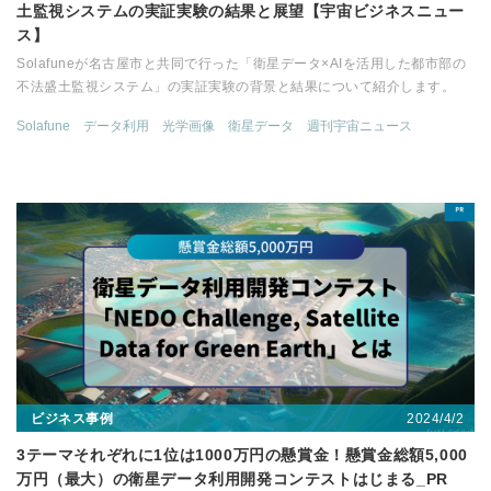
土監視システムの実証実験の結果と展望【宇宙ビジネスニュー
ス】
Solafuneが名古屋市と共同で行った「衛星データ×AIを活用した都市部の
不法盛土監視システム」の実証実験の背景と結果について紹介します。
Solafune
データ利用
光学画像
衛星データ
週刊宇宙ニュース
2024/4/2
ビジネス事例
3テーマそれぞれに1位は1000万円の懸賞金！懸賞金総額5,000
万円（最大）の衛星データ利用開発コンテストはじまる_PR