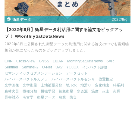
2022/9/6
衛星データ
【2022年8月】衛星データ利活用に関する論文をピックアッ
プ！ #MonthlySatDataNews
2022年8月に公開された衛星データの利活用に関する論文の中でも宙畑編
集部が気になったものをピックアップしました。
CNN
Cross-View
GNSS
LIDAR
MonthlySatDataNews
SAR
Sentinel
Sentinel-2
U-Net
UAV
YOLOX
インパクト評価
セマンティックセグメンテーション
データセット
ハイパースペクトルカメラ
ハイパースペクトルセンサ
位置推定
光学画像
光学衛星
土地被覆分類
地下水
地滑り
変化抽出
時系列
森林火災
樹種分類
機械学習
気象衛星
水資源
温度
火山
火災
災害対応
考古学
衛星データ
農業
防災