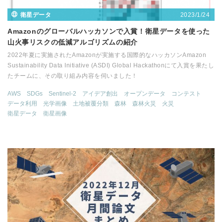
2023/1/24
衛星データ
Amazonのグローバルハッカソンで入賞！衛星データを使った
山火事リスクの低減アルゴリズムの紹介
2022年夏に実施されたAmazonが実施する国際的なハッカソンAmazon
Sustainability Data Initiative (ASDI) Global Hackathonにて入賞を果たし
たチームに、その取り組み内容を伺いました！
AWS
SDGs
Sentinel-2
アイデア創出
オープンデータ
コンテスト
データ利用
光学画像
土地被覆分類
森林
森林火災
火災
衛星データ
衛星画像