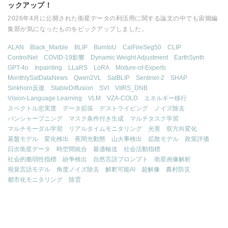
ックアップ！
2026年4月に公開された衛星データの利活用に関する論文の中でも宙畑編
集部が気になったものをピックアップしました。
ALAN
Black_Marble
BLIP
BurnIoU
CalFireSeg50
CLIP
ControlNet
COVID-19影響
Dynamic Weight Adjustment
EarthSynth
GPT-4o
Inpainting
LLaRS
LoRA
Mixture-of-Experts
MonthlySatDataNews
Qwen2VL
SatBLIP
Sentinel-2
SHAP
Sinkhorn反復
StableDiffusion
SVI
VIIRS_DNB
Vision-Language Learning
VLM
VZA-COLD
エネルギー移行
スペクトル忠実度
データ拡張
デストライピング
ノイズ除去
パンシャープニング
マスク条件付き生成
マルチタスク学習
マルチモーダル学習
リアルタイムモニタリング
光害
双方向変化
基盤モデル
変化検出
夜間光動態
山火事検出
拡散モデル
政策評価
日次衛星データ
時空間統合
最適輸送
社会活動指標
社会的脆弱性指標
紛争検出
自然言語プロンプト
衛星画像解析
視覚言語モデル
角度ノイズ除去
解釈可能AI
超解像
農村防災
都市化モニタリング
除雲