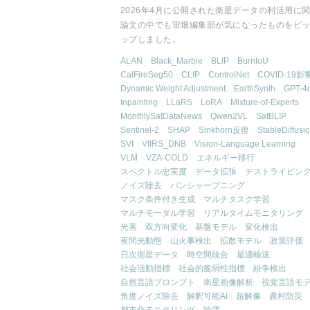
2026年4月に公開された衛星データの利活用に
論文の中でも宙畑編集部が気になったものをピ
ップしました。
ALAN
Black_Marble
BLIP
BurnIoU
CalFireSeg50
CLIP
ControlNet
COVID-19影
Dynamic Weight Adjustment
EarthSynth
GPT-4
Inpainting
LLaRS
LoRA
Mixture-of-Experts
MonthlySatDataNews
Qwen2VL
SatBLIP
Sentinel-2
SHAP
Sinkhorn反復
StableDiffusi
SVI
VIIRS_DNB
Vision-Language Learning
VLM
VZA-COLD
エネルギー移行
スペクトル忠実度
データ拡張
デストライピン
ノイズ除去
パンシャープニング
マスク条件付き生成
マルチタスク学習
マルチモーダル学習
リアルタイムモニタリング
光害
双方向変化
基盤モデル
変化検出
夜間光動態
山火事検出
拡散モデル
政策評価
日次衛星データ
時空間統合
最適輸送
社会活動指標
社会的脆弱性指標
紛争検出
自然言語プロンプト
衛星画像解析
視覚言語モ
角度ノイズ除去
解釈可能AI
超解像
農村防災