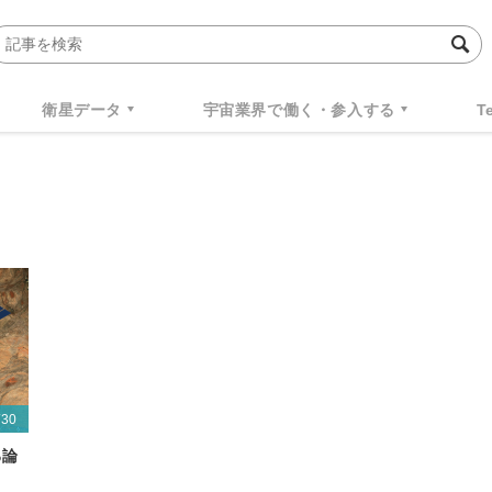
衛星データ
宇宙業界で働く・参入する
T
/30
る論