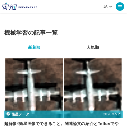
機械学習の記事一覧
新着順
人気順
2020/4/22
衛星データ
超解像×衛星画像でできること。関連論文の紹介とTellusでや