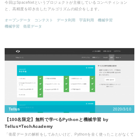
今回はSpaceNetというプロジェクトが主催しているコンペティション
と、高精度を叩き出したアルゴリズムの紹介をします。
オープンデータ
コンテスト
データ利用
宇宙利用
機械学習
機械学習
衛星データ
2020/3/10
Tellus
【100名限定】無料で学べるPythonと機械学習 by
Tellus×TechAcademy
「衛星データの解析をしてみたいけど、Pythonを全く使ったことがなくて