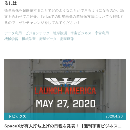
るには
衛星画像を超解像することでどのようなことができるようになるのか、論
文も合わせてご紹介。Tellusでの衛星画像の超解像方法についても解説す
るので、ぜひチャレンジをしてみてください！
データ利用
ピジョンテック
地球観測
宇宙ビジネス
宇宙利用
機械学習
機械学習
衛星データ
衛星画像
2020/4/20
トピックス
SpaceXが有人打ち上げの日程を発表！【週刊宇宙ビジネスニ