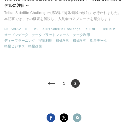
デルに注目～
Tellus Satellite Challengeの第3弾「海氷領域の検知」が行われました。
本記事では、その概要を解説し、入賞者のアプローチを紹介します。
PALSAR-2
TELLUS
Tellus Satellite Challenge
TellusIDE
TellusOS
オープンデータ
データプラットフォーム
データ利用
ディープラーニング
宇宙利用
機械学習
機械学習
衛星データ
衛星ビジネス
衛星画像
1
2
<