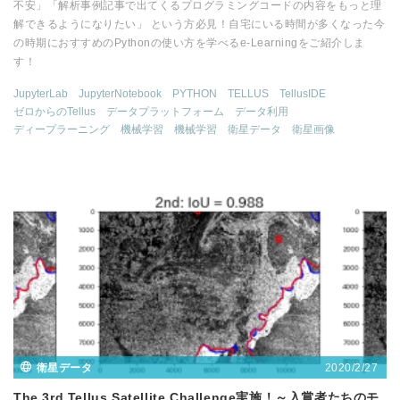
不安」「解析事例記事で出てくるプログラミングコードの内容をもっと理
解できるようになりたい」 という方必見！自宅にいる時間が多くなった今
の時期におすすめのPythonの使い方を学べるe-Learningをご紹介しま
す！
JupyterLab
JupyterNotebook
PYTHON
TELLUS
TellusIDE
ゼロからのTellus
データプラットフォーム
データ利用
ディープラーニング
機械学習
機械学習
衛星データ
衛星画像
2020/2/27
衛星データ
The 3rd Tellus Satellite Challenge実施！～入賞者たちのモ