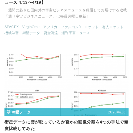
ュース 4/13〜4/19】
一週間に起きた国内外の宇宙ビジネスニュースを厳選してお届けする連載
「週刊宇宙ビジネスニュース」は毎週月曜日更新！
SPACEX
VirginOrbit
アフリカ
ファルコン9
ロケット
有人ロケット
機械学習
衛星データ
資金調達
週刊宇宙ニュース
2020/4/16
衛星データ
衛星データに雲が映っているか否かの画像分類を4つの手法で精
度比較してみた