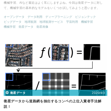
機械学習、AIなど最近はよく耳にしますよね。今回は衛星データに対し
て、機械学習の基本的なモデルをいくつか試してみようと思います。
オープンデータ
データ利用
ディープラーニング
ピジョンテック
ビッグデータ
地球観測
地球観測サービス
宇宙利用
機械学習
機械学習
衛星データ
衛星画像
2020/4/3
衛星データ
衛星データから道路網を抽出するコンペの上位入賞者手法解
説！