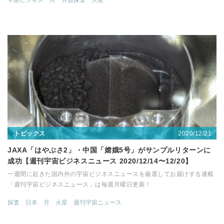
宇宙ビジネス
月
月面探査
火星
2020/12/21
トピックス
JAXA「はやぶさ2」・中国「嫦娥5号」がサンプルリターンに
成功【週刊宇宙ビジネスニュース 2020/12/14〜12/20】
一週間に起きた国内外の宇宙ビジネスニュースを厳選してお届けする連載
「週刊宇宙ビジネスニュース」は毎週月曜日更新！
探査
日本
月
火星
週刊宇宙ニュース