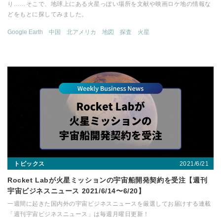
り……そこで、地球上にある火星っぽい場所を文献や映画ロケ地の情報な
どをもとに探してみました。
Google Earth
中国
北アメリカ
地図
探査
火星
2021/6/21
トピックス
Rocket Labが火星ミッションの宇宙船開発契約を受注【週刊
宇宙ビジネスニュース 2021/6/14〜6/20】
一週間に起きた国内外の宇宙ビジネスニュースを厳選してお届けする連載
「週刊宇宙ビジネスニュース」は毎週月曜日更新！