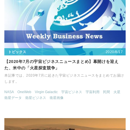
2020/8/17
トピックス
【2020年7月の宇宙ビジネスニュースまとめ】幕開けを迎え
た、米中の「火星探査競争」
本記事では、2020年7月に起きた宇宙ビジネスニュースをまとめてお届け
します。
NASA
OneWeb
Virgin Galactic
宇宙ビジネス
宇宙利用
民間
火星
衛星データ
衛星ビジネス
衛星画像