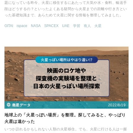
題になっている昨今、火星に移住するにあたって大気や水・食料、輸送手
段はどうするの？といったよくある疑問から火星までの距離や行き方とい
った基礎知識まで、あらためて火星に関する情報を整理してみました。
GITAI
ispace
NASA
SPACEX
UAE
学習
有人
火星
2022/8/19
衛星データ
地球上の「火星っぽい場所」を整理。探してみると、やっぱり
火星は遠かった
いつか訪れるかもしれない人類の火星移住。でも、火星に行ける人は一握