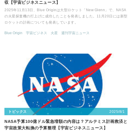
収【宇宙ビジネスニュース】
2025年11月13日、Blue Originは大型ロケット「New Glenn」で、NASA
の火星探査機の打上げに成功したことを発表しました。11月20日には新型
ロケットの計画についても発表しています。
Blue Origin
宇宙ビジネス
火星
週刊宇宙ニュース
2025/8/1
トピックス
NASA予算100億ドル緊急増額の内容は？アルテミス計画救済と
宇宙政策大転換の予算整理【宇宙ビジネスニュース】