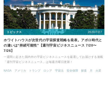
2020/7/27
トピックス
ホワイトハウスが次世代の宇宙探査戦略を発表。アポロ時代と
の違いは“持続可能性”【週刊宇宙ビジネスニュース 7/20〜
7/26】
一週間に起きた国内外の宇宙ビジネスニュースを厳選してお届けする連載
「週刊宇宙ビジネスニュース」は毎週月曜日更新！
NASA
アメリカ
トランプ
ロシア
宇宙法
安全保障
探査
月
火星