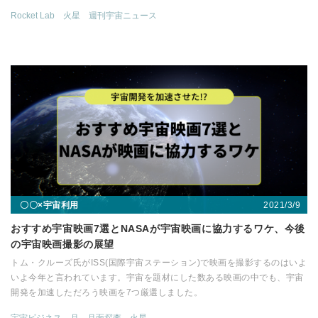
Rocket Lab
火星
週刊宇宙ニュース
2021/3/9
〇〇×宇宙利用
おすすめ宇宙映画7選とNASAが宇宙映画に協力するワケ、今後
の宇宙映画撮影の展望
トム・クルーズ氏がISS(国際宇宙ステーション)で映画を撮影するのはいよ
いよ今年と言われています。宇宙を題材にした数ある映画の中でも、宇宙
開発を加速しただろう映画を7つ厳選しました。