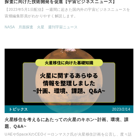
探査に向けた技術開発を促進【宇宙ビジネスニュース】
【2023年5月1日配信】一週間に起きた国内外の宇宙ビジネスニュースを
宙畑編集部員がわかりやすく解説します。
NASA
月面探査
火星
週刊宇宙ニュース
2023/2/14
トピックス
火星移住を考えるにあたっての火星のキホン~計画、環境、課
題、Q&A~
UAEやSpaceXのCEOイーロンマスク氏が火星移住計画を公言し、度々話