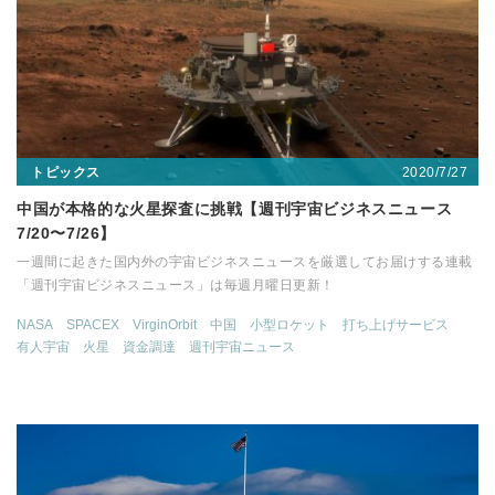
2020/7/27
トピックス
中国が本格的な火星探査に挑戦【週刊宇宙ビジネスニュース
7/20〜7/26】
一週間に起きた国内外の宇宙ビジネスニュースを厳選してお届けする連載
「週刊宇宙ビジネスニュース」は毎週月曜日更新！
NASA
SPACEX
VirginOrbit
中国
小型ロケット
打ち上げサービス
有人宇宙
火星
資金調達
週刊宇宙ニュース