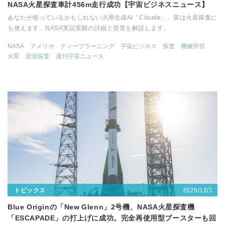
NASA火星探査車計456m走行成功【宇宙ビジネスニュース】
あなたが使っているかもしれない汎用生成AI「Claude」、実は火星探査に
も使えます。NASA実証実験の詳細と背景を解説します。
NASA
アメリカ
ディープラーニング
宇宙ビジネス
探査
機械学習
火星
資源探査
週刊宇宙ニュース
2025/12/1
トピックス
Blue Originの「New Glenn」2号機、NASA火星探査機
「ESCAPADE」の打上げに成功。完全再使用型ブースターも回