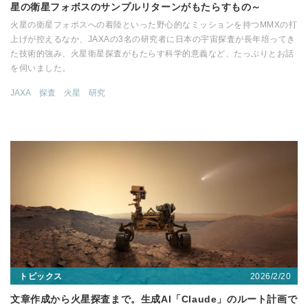
星の衛星フォボスのサンプルリターンがもたらすもの～
火星の衛星フォボスへの着陸といった野心的なミッションを持つMMXの打
上げが控えるなか、JAXAの3名の研究者に日本の宇宙探査が長年培ってき
た技術的強み、火星衛星探査がもたらす科学的意義など、たっぷりとお話
を伺いました。
JAXA
探査
火星
研究
2026/2/20
トピックス
文章作成から火星探査まで。生成AI「Claude」のルート計画で