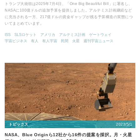
トランプ大統領は2025年7月4日、「One Big Beautiful Bill」に署名し、
NASAに100億ドルの追加予算を提供しました。アルテミス計画継続など
に充当される一方、217億ドルの資金ギャップが残る予算構造の実態につ
いてまとめています。
ISS
SLSロケット
アメリカ
アルテミス計画
ゲートウェイ
宇宙ビジネス
有人
有人宇宙
民間
火星
週刊宇宙ニュース
2023/5/1
トピックス
NASA、Blue Originら12社から16件の提案を採択。月・火星