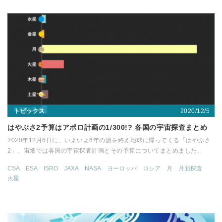
2020/12/5
トピックス
はやぶさ2予算はアポロ計画の1/300!? 各国の宇宙探査まとめ
2020年12月6日に、いよいよ6年の旅を終え地球に帰ってくる「はやぶさ
2」。宙畑では各国の宇宙探査計画とその予算についてまとめました。
CSA
ESA
ISRO
JAXA
NASA
ヨーロッパ
ロシア
月
月面探査
火星