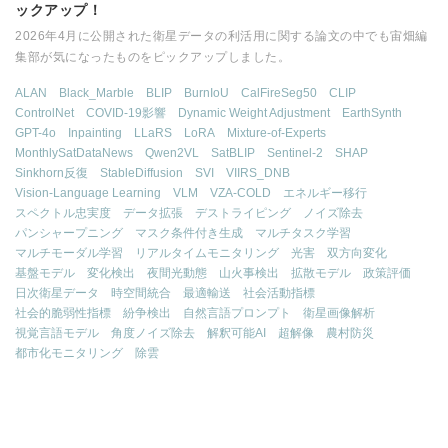
ックアップ！
2026年4月に公開された衛星データの利活用に関する論文の中でも宙畑編
集部が気になったものをピックアップしました。
ALAN
Black_Marble
BLIP
BurnIoU
CalFireSeg50
CLIP
ControlNet
COVID-19影響
Dynamic Weight Adjustment
EarthSynth
GPT-4o
Inpainting
LLaRS
LoRA
Mixture-of-Experts
MonthlySatDataNews
Qwen2VL
SatBLIP
Sentinel-2
SHAP
Sinkhorn反復
StableDiffusion
SVI
VIIRS_DNB
Vision-Language Learning
VLM
VZA-COLD
エネルギー移行
スペクトル忠実度
データ拡張
デストライピング
ノイズ除去
パンシャープニング
マスク条件付き生成
マルチタスク学習
マルチモーダル学習
リアルタイムモニタリング
光害
双方向変化
基盤モデル
変化検出
夜間光動態
山火事検出
拡散モデル
政策評価
日次衛星データ
時空間統合
最適輸送
社会活動指標
社会的脆弱性指標
紛争検出
自然言語プロンプト
衛星画像解析
視覚言語モデル
角度ノイズ除去
解釈可能AI
超解像
農村防災
都市化モニタリング
除雲