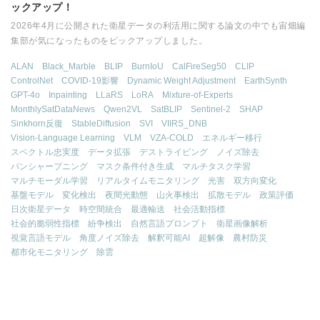
ックアップ！
2026年4月に公開された衛星データの利活用に関する論文の中でも宙畑編
集部が気になったものをピックアップしました。
ALAN
Black_Marble
BLIP
BurnIoU
CalFireSeg50
CLIP
ControlNet
COVID-19影響
Dynamic Weight Adjustment
EarthSynth
GPT-4o
Inpainting
LLaRS
LoRA
Mixture-of-Experts
MonthlySatDataNews
Qwen2VL
SatBLIP
Sentinel-2
SHAP
Sinkhorn反復
StableDiffusion
SVI
VIIRS_DNB
Vision-Language Learning
VLM
VZA-COLD
エネルギー移行
スペクトル忠実度
データ拡張
デストライピング
ノイズ除去
パンシャープニング
マスク条件付き生成
マルチタスク学習
マルチモーダル学習
リアルタイムモニタリング
光害
双方向変化
基盤モデル
変化検出
夜間光動態
山火事検出
拡散モデル
政策評価
日次衛星データ
時空間統合
最適輸送
社会活動指標
社会的脆弱性指標
紛争検出
自然言語プロンプト
衛星画像解析
視覚言語モデル
角度ノイズ除去
解釈可能AI
超解像
農村防災
都市化モニタリング
除雲