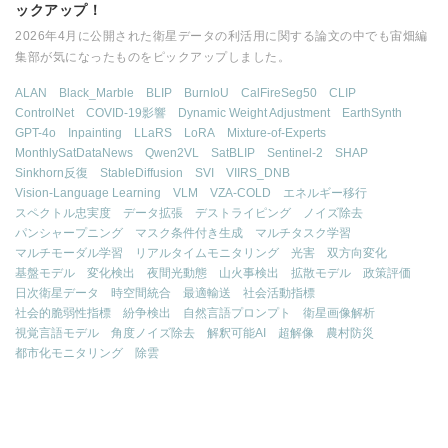
ックアップ！
2026年4月に公開された衛星データの利活用に関する論文の中でも宙畑編
集部が気になったものをピックアップしました。
ALAN
Black_Marble
BLIP
BurnIoU
CalFireSeg50
CLIP
ControlNet
COVID-19影響
Dynamic Weight Adjustment
EarthSynth
GPT-4o
Inpainting
LLaRS
LoRA
Mixture-of-Experts
MonthlySatDataNews
Qwen2VL
SatBLIP
Sentinel-2
SHAP
Sinkhorn反復
StableDiffusion
SVI
VIIRS_DNB
Vision-Language Learning
VLM
VZA-COLD
エネルギー移行
スペクトル忠実度
データ拡張
デストライピング
ノイズ除去
パンシャープニング
マスク条件付き生成
マルチタスク学習
マルチモーダル学習
リアルタイムモニタリング
光害
双方向変化
基盤モデル
変化検出
夜間光動態
山火事検出
拡散モデル
政策評価
日次衛星データ
時空間統合
最適輸送
社会活動指標
社会的脆弱性指標
紛争検出
自然言語プロンプト
衛星画像解析
視覚言語モデル
角度ノイズ除去
解釈可能AI
超解像
農村防災
都市化モニタリング
除雲