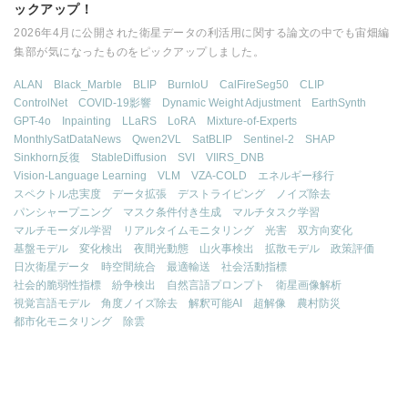
ックアップ！
2026年4月に公開された衛星データの利活用に関する論文の中でも宙畑編
集部が気になったものをピックアップしました。
ALAN
Black_Marble
BLIP
BurnIoU
CalFireSeg50
CLIP
ControlNet
COVID-19影響
Dynamic Weight Adjustment
EarthSynth
GPT-4o
Inpainting
LLaRS
LoRA
Mixture-of-Experts
MonthlySatDataNews
Qwen2VL
SatBLIP
Sentinel-2
SHAP
Sinkhorn反復
StableDiffusion
SVI
VIIRS_DNB
Vision-Language Learning
VLM
VZA-COLD
エネルギー移行
スペクトル忠実度
データ拡張
デストライピング
ノイズ除去
パンシャープニング
マスク条件付き生成
マルチタスク学習
マルチモーダル学習
リアルタイムモニタリング
光害
双方向変化
基盤モデル
変化検出
夜間光動態
山火事検出
拡散モデル
政策評価
日次衛星データ
時空間統合
最適輸送
社会活動指標
社会的脆弱性指標
紛争検出
自然言語プロンプト
衛星画像解析
視覚言語モデル
角度ノイズ除去
解釈可能AI
超解像
農村防災
都市化モニタリング
除雲