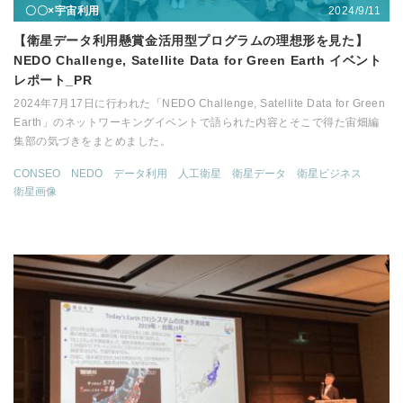
2024/9/11
〇〇×宇宙利用
【衛星データ利用懸賞金活用型プログラムの理想形を見た】
NEDO Challenge, Satellite Data for Green Earth イベント
レポート_PR
2024年7月17日に行われた「NEDO Challenge, Satellite Data for Green
Earth」のネットワーキングイベントで語られた内容とそこで得た宙畑編
集部の気づきをまとめました。
CONSEO
NEDO
データ利用
人工衛星
衛星データ
衛星ビジネス
衛星画像