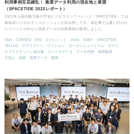
利用事例百花繚乱！ 衛星データ利用の現在地と展望
（SPACETIDE 2022レポート）
2022年も国内最大級の宇宙ビジネスカンファレンス「SPACETIDE」では
興味深いパネルディスカッションが目白押しです。本記事では夏に行われ
たイベントの中から衛星データの利用事例の整理しました。
ANA
CONSEO
ESG
J-クレジット
JAXA
SONY
SPACETIDE
TELLUS
アグリライト
ウミトロン
カーボンニュートラル
サグリ
サプライチェーン排出量
スペースデータ
データ利用
地球観測
天地人
漁業
衛星データ
農業