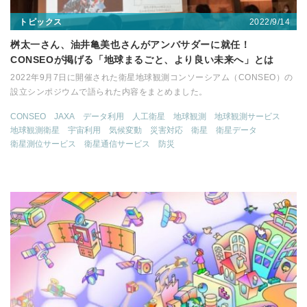
2022/9/14
トピックス
桝太一さん、油井亀美也さんがアンバサダーに就任！
CONSEOが掲げる「地球まるごと、より良い未来へ」とは
2022年9月7日に開催された衛星地球観測コンソーシアム（CONSEO）の
設立シンポジウムで語られた内容をまとめました。
CONSEO
JAXA
データ利用
人工衛星
地球観測
地球観測サービス
地球観測衛星
宇宙利用
気候変動
災害対応
衛星
衛星データ
衛星測位サービス
衛星通信サービス
防災