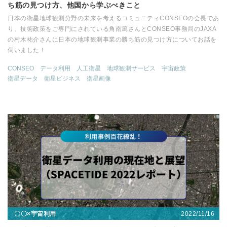
ち筋の見つけ方、他国から学ぶべきこと
日本の衛星地球観測分野の未来を考えるコミュニティCONSEOの会長であ
り、技術政策をご専門にされている角南篤さんとCONSEO事務局のJAXA
の村木祐介さんに日本の地球観測事業の勝ち筋の見つけ方についてお話を
伺いました！
CONSEO
データ利用
人工衛星
地球観測サービス
宇宙政策
衛星データ
衛星ビジネス
衛星画像
2022/11/16
〇〇×宇宙利用