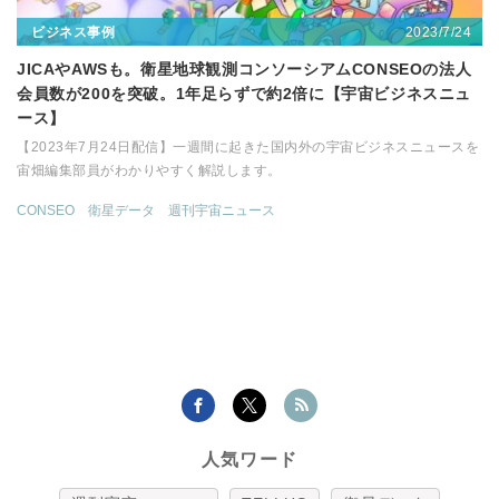
2023/7/24
ビジネス事例
JICAやAWSも。衛星地球観測コンソーシアムCONSEOの法人
会員数が200を突破。1年足らずで約2倍に【宇宙ビジネスニュ
ース】
【2023年7月24日配信】一週間に起きた国内外の宇宙ビジネスニュースを
宙畑編集部員がわかりやすく解説します。
CONSEO
衛星データ
週刊宇宙ニュース
人気ワード