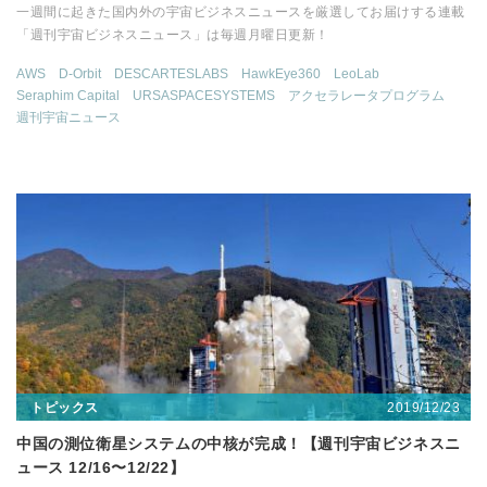
一週間に起きた国内外の宇宙ビジネスニュースを厳選してお届けする連載
「週刊宇宙ビジネスニュース」は毎週月曜日更新！
AWS
D-Orbit
DESCARTESLABS
HawkEye360
LeoLab
Seraphim Capital
URSASPACESYSTEMS
アクセラレータプログラム
週刊宇宙ニュース
2019/12/23
トピックス
中国の測位衛星システムの中核が完成！【週刊宇宙ビジネスニ
ュース 12/16〜12/22】