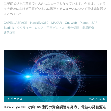
は宇宙ビジネス業界でも大きなニュースとなっています。今回は、ウクラ
イナ侵攻における宇宙ビジネスに関連するニュースについて宙畑編集部で
まとめました。
CAPELLASPACE
HawkEye360
MAXAR
OneWeb
Planet
SAR
Starlink
ウクライナ
ロシア
宇宙ビジネス
安全保障
衛星画像
通信衛星
2021/11/15
トピックス
HawkEye 360が約165億円の資金調達を発表。電波の発信源を