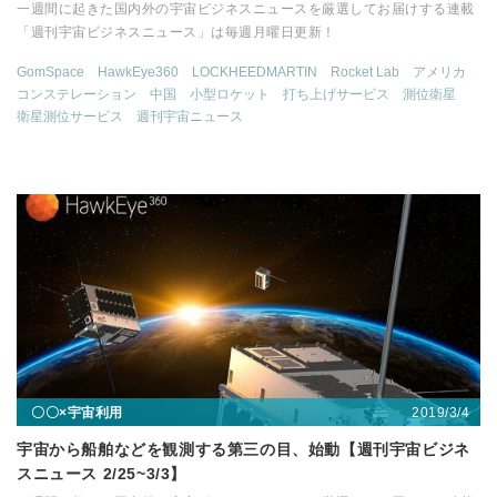
一週間に起きた国内外の宇宙ビジネスニュースを厳選してお届けする連載
「週刊宇宙ビジネスニュース」は毎週月曜日更新！
GomSpace
HawkEye360
LOCKHEEDMARTIN
Rocket Lab
アメリカ
コンステレーション
中国
小型ロケット
打ち上げサービス
測位衛星
衛星測位サービス
週刊宇宙ニュース
2019/3/4
〇〇×宇宙利用
宇宙から船舶などを観測する第三の目、始動【週刊宇宙ビジネ
スニュース 2/25~3/3】