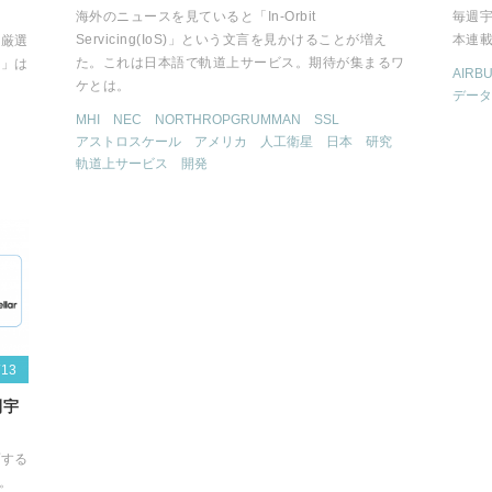
海外のニュースを見ていると「In-Orbit
毎週
Servicing(IoS)」という文言を見かけることが増え
本連載
を厳選
た。これは日本語で軌道上サービス。期待が集まるワ
ス」は
AIRB
ケとは。
データ
MHI
NEC
NORTHROPGRUMMAN
SSL
アストロスケール
アメリカ
人工衛星
日本
研究
軌道上サービス
開発
/13
刊宇
プする
す。