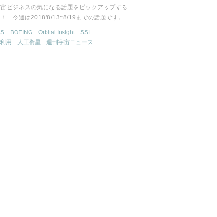
宇宙ビジネスの気になる話題をピックアップする
！ 今週は2018/8/13~8/19までの話題です。
US
BOEING
Orbital Insight
SSL
利用
人工衛星
週刊宇宙ニュース