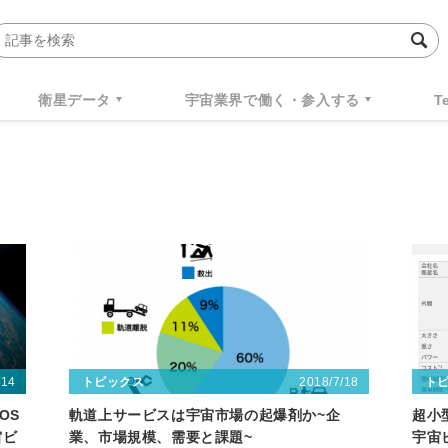
衛星データ
宇宙業界で働く・参入する
T
/14
2018/7/18
トピックス
ト
OS
軌道上サービスは宇宙市場の起爆剤か~企
超小
宙ビ
業、市場規模、需要と課題~
宇宙ビ