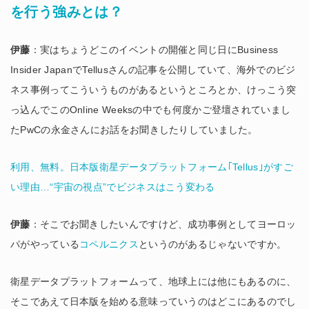
を行う強みとは？
伊藤
：実はちょうどこのイベントの開催と同じ日にBusiness
Insider JapanでTellusさんの記事を公開していて、海外でのビジ
ネス事例ってこういうものがあるというところとか、けっこう突
っ込んでこのOnline Weeksの中でも何度かご登壇されていまし
たPwCの永金さんにお話をお聞きしたりしていました。
利用、無料。日本版衛星データプラットフォーム｢Tellus｣がすご
い理由…“宇宙の視点”でビジネスはこう変わる
伊藤
：そこでお聞きしたいんですけど、成功事例としてヨーロッ
パがやっている
コペルニクス
というのがあるじゃないですか。
衛星データプラットフォームって、地球上には他にもあるのに、
そこであえて日本版を始める意味っていうのはどこにあるのでし