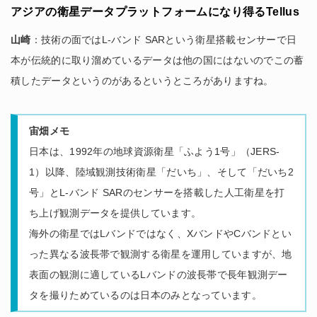
アジアの衛星データプラットフォームになり得るTellus
山崎
：技術の面ではL-バンド SARという衛星搭載センサーで日
本が伝統的に取り溜めているデータは他の国にはないのでこの蓄
積したデータというのがあるというところがありますね。
宙畑メモ
日本は、1992年の地球資源衛星「ふよう1号」（JERS-
1）以降、陸域観測技術衛星「だいち」、そして「だいち2
号」とL-バンド SARのセンサーを搭載した人工衛星を打
ち上げ観測データを提供しています。
海外の衛星ではLバンドではなく、XバンドやCバンドとい
った異なる波長帯で観測する衛星を運用していますが、地
表面の観測に適しているLバンドの波長帯で長年観測デー
タを撮りためているのは日本のみとなっています。