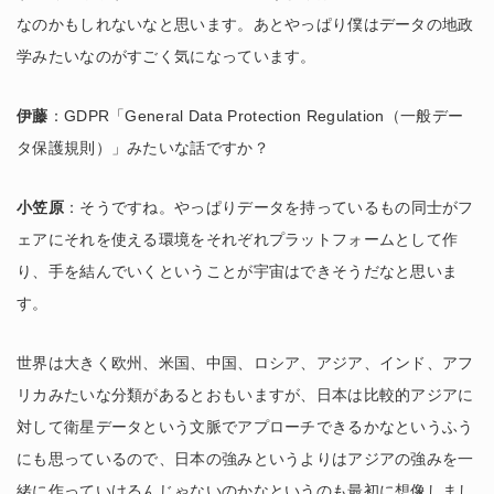
なのかもしれないなと思います。あとやっぱり僕はデータの地政
学みたいなのがすごく気になっています。
伊藤
：GDPR「General Data Protection Regulation（一般デー
タ保護規則）」みたいな話ですか？
小笠原
：そうですね。やっぱりデータを持っているもの同士がフ
ェアにそれを使える環境をそれぞれプラットフォームとして作
り、手を結んでいくということが宇宙はできそうだなと思いま
す。
世界は大きく欧州、米国、中国、ロシア、アジア、インド、アフ
リカみたいな分類があるとおもいますが、日本は比較的アジアに
対して衛星データという文脈でアプローチできるかなというふう
にも思っているので、日本の強みというよりはアジアの強みを一
緒に作っていけるんじゃないのかなというのも最初に想像しまし