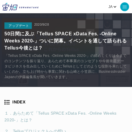
2020/9/28
アップデート
50日間に及ぶ「Tellus SPACE xData Fes. -Online
Weeks 2020-」ついに閉幕。イベントを通して語られる
Tellus今後とは？
「Tellus SPACE xData Fes. -Online Weeks 2020-」の締めくくりは今まで
のコンテンツを振り返り、あらためて本事業のコンセプトや今後衛星デー
タビジネスを生み出していくためにTellusとしてどのような役割を果たして
いくのか。立ち上げ時から事業に関わる山崎と小笠原に、BusinessInsider
Japanの伊藤編集長が聞いていきます。
INDEX
１．あらためて「Tellus SPACE xData Fes. -Online Weeks
2020-」とは？
２．Tellusプロジェクトへの想い