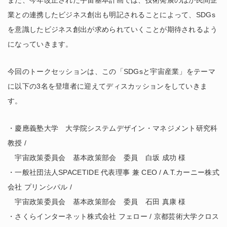
また、今年改正された宇宙基本計画では、技術発展のほか民間企
業との連携したビジネス創出も明記されることによって、SDGs
を意識したビジネス創出が求められていくことが期待されるよう
になっていきます。
今回のトークセッションは、この「SDGsと宇宙産業」をテーマ
に以下の3名を登壇者に迎えてディスカッションをしていきま
す。
・慶應義塾大学 大学院システムデザイン・マネジメント研究科
教授 /
宇宙政策委員会 基本政策部会 委員 白坂 成功 様
・一般社団法人SPACETIDE 代表理事 兼 CEO / A.T.カーニー株式
会社 プリンシパル /
宇宙政策委員会 基本政策部会 委員 石田 真康 様
・さくらインターネット株式会社 フェロー / 京都芸術大学クロス