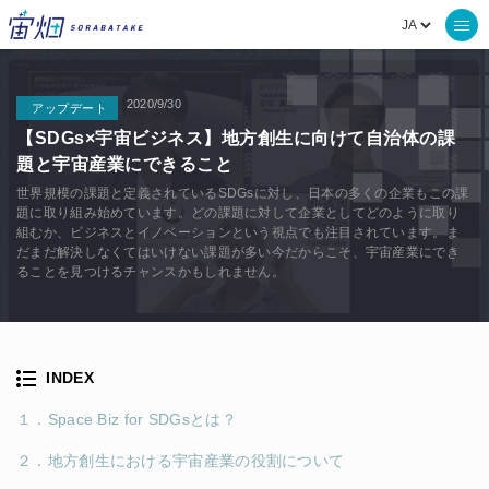
2020/9/30
アップデート
【SDGs×宇宙ビジネス】地方創生に向けて自治体の課
題と宇宙産業にできること
世界規模の課題と定義されているSDGsに対し、日本の多くの企業もこの課
題に取り組み始めています。どの課題に対して企業としてどのように取り
組むか、ビジネスとイノベーションという視点でも注目されています。ま
だまだ解決しなくてはいけない課題が多い今だからこそ、宇宙産業にでき
ることを見つけるチャンスかもしれません。
INDEX
１．Space Biz for SDGsとは？
２．地方創生における宇宙産業の役割について