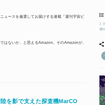
スニュースを厳選してお届けする連載「週刊宇宙ビ
2.
！
機M
はないか、と思えるAmazon。そのAmazonが、
。
の着陸を影で支えた探査機MarCO