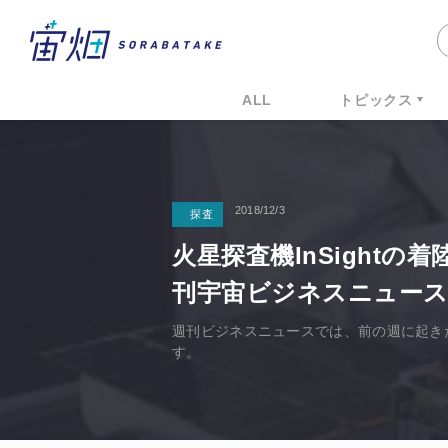
ALL
トピックス
2018/12/3
探査
火星探査機InSightの
刊宇宙ビジネスニュース 11
週刊ビジネスニュースでは、前の週に起き
す。