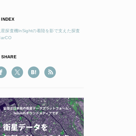
INDEX
火星探査機InSightの着陸を影で支えた探査
arCO
SHARE