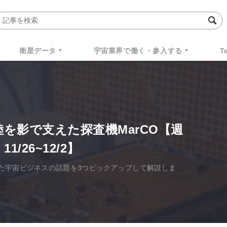
衛星データ
宇宙業界で働く・参入する
T
着陸を影で支えた探査機MarCO【週
/26~12/2】
た宇宙ビジネスの話題を3つピックアップして解説しま