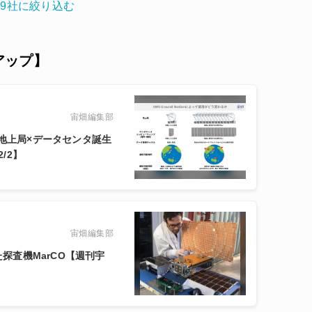
を9社に絞り込む
クアップ】
宙畑編集部
る地上局×データセンタ誕生
/2】
宙畑編集部
た探査機MarCO【週刊宇