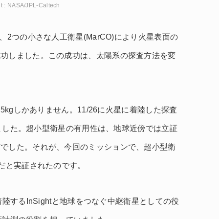
it : NASA/JPL-Caltech
、2つの小さな人工衛星(MarCO)により火星表面の
成功しました。この成功は、太陽系の探査方法を変
5kgしかありません。11/26に火星に着陸した探査
られました。超小型衛星の有用性は、地球近傍では立証
だでした。それが、今回のミッションで、超小型衛
)だと実証されたのです。
陸するInSightと地球をつなぐ中継衛星としての役