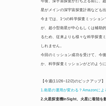
今後、深宇宙探査が打ち上る前に、
星がメインの深宇宙探査計画なども
今までは、1つの科学探査ミッション
が、超小型衛星が中心もしくは補助
るため、従来よりも様々な科学探査
しれません。
今回のミッション成功を受けて、今
か、科学探査ミッションがどのよう
【今週(11/26~12/2)のピックアップ】
1.衛星の運用が変わる？Amazonに
2.火星探査機InSight、火星に着陸