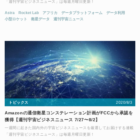
「週刊宇宙ビジネスニュース」は毎週月曜日更新！
Astra
Rocket Lab
アフリカ
データプラットフォーム
データ利用
小型ロケット
衛星データ
週刊宇宙ニュース
2020/8/3
トピックス
Amazonの通信衛星コンステレーション計画がFCCから承認を
獲得【週刊宇宙ビジネスニュース 7/27〜8/2】
一週間に起きた国内外の宇宙ビジネスニュースを厳選してお届けする連載
「週刊宇宙ビジネスニュース」は毎週月曜日更新！