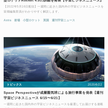
型ロケットRocket 4.0の詳細を発表【宇宙ビジネスニュース】
【2022年5月16日配信】一週間に起きた国内外の宇宙ビジネスニュースを
宙畑編集部員がわかりやすく解説します。
Astra
射場
小型ロケット
英国
週刊宇宙ニュース
2020/6/22
トピックス
Space Perspectiveが成層圏気球による旅行事業を発表【週刊
宇宙ビジネスニュース 6/15〜6/21】
一週間に起きた国内外の宇宙ビジネスニュースを厳選してお届けする連載