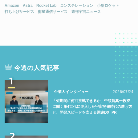
Amazon
Astra
Rocket Lab
コンステレーション
小型ロケット
打ち上げサービス
衛星通信サービス
週刊宇宙ニュース
今週の人気記事
1
企業人インタビュー
2026/07/24
「短期間に何回挑戦できるか」中須賀真一教授
に聞く第4世代に突入した宇宙開発時代の勝ち方
と、開発スピードを支える調達DX_PR
2