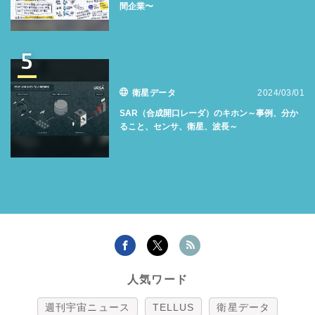
間企業〜
5
衛星データ
2024/03/01
SAR（合成開口レーダ）のキホン～事例、分か
ること、センサ、衛星、波長～
人気ワード
週刊宇宙ニュース
TELLUS
衛星データ