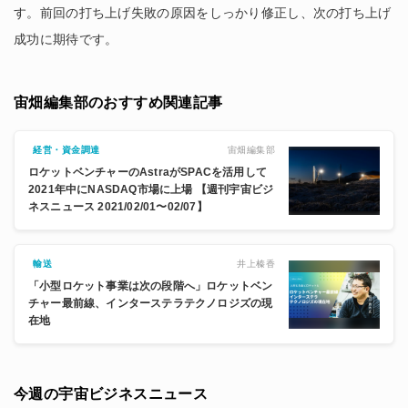
す。前回の打ち上げ失敗の原因をしっかり修正し、次の打ち上げ
成功に期待です。
宙畑編集部のおすすめ関連記事
宙畑編集部
経営・資金調達
ロケットベンチャーのAstraがSPACを活用して
2021年中にNASDAQ市場に上場 【週刊宇宙ビジ
ネスニュース 2021/02/01〜02/07】
井上榛香
輸送
「小型ロケット事業は次の段階へ」ロケットベン
チャー最前線、インターステラテクノロジズの現
在地
今週の宇宙ビジネスニュース