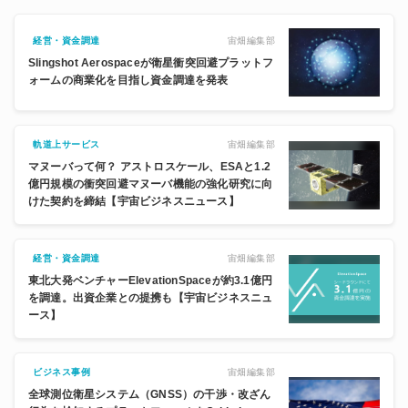
宙畑編集部
経営・資金調達
Slingshot Aerospaceが衛星衝突回避プラットフ
ォームの商業化を目指し資金調達を発表
宙畑編集部
軌道上サービス
マヌーバって何？ アストロスケール、ESAと1.2
億円規模の衝突回避マヌーバ機能の強化研究に向
けた契約を締結【宇宙ビジネスニュース】
宙畑編集部
経営・資金調達
東北大発ベンチャーElevationSpaceが約3.1億円
を調達。出資企業との提携も【宇宙ビジネスニュ
ース】
宙畑編集部
ビジネス事例
全球測位衛星システム（GNSS）の干渉・改ざん