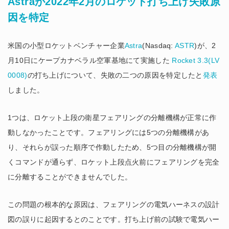
Astraが2022年2月のロケット打ち上げ失敗原
因を特定
米国の小型ロケットベンチャー企業
Astra
(Nasdaq:
ASTR
)が、2
月10日にケープカナベラル空軍基地にて実施した
Rocket 3.3(LV
0008)
の打ち上げについて、失敗の二つの原因を特定したと
発表
しました。
1つは、ロケット上段の衛星フェアリングの分離機構が正常に作
動しなかったことです。フェアリングには5つの分離機構があ
り、それらが誤った順序で作動したため、5つ目の分離機構が開
くコマンドが通らず、ロケット上段点火前にフェアリングを完全
に分離することができませんでした。
この問題の根本的な原因は、フェアリングの電気ハーネスの設計
図の誤りに起因するとのことです。打ち上げ前の試験で電気ハー